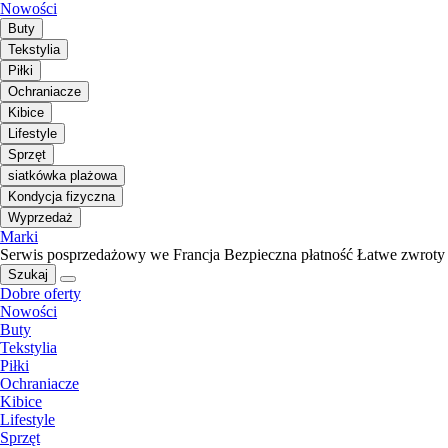
Nowości
Buty
Tekstylia
Piłki
Ochraniacze
Kibice
Lifestyle
Sprzęt
siatkówka plażowa
Kondycja fizyczna
Wyprzedaż
Marki
Serwis posprzedażowy we Francja
Bezpieczna płatność
Łatwe zwroty
Szukaj
Dobre oferty
Nowości
Buty
Tekstylia
Piłki
Ochraniacze
Kibice
Lifestyle
Sprzęt