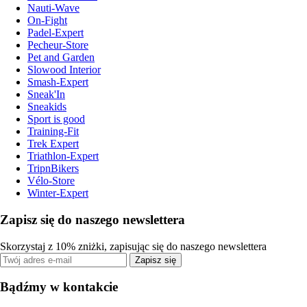
Nauti-Wave
On-Fight
Padel-Expert
Pecheur-Store
Pet and Garden
Slowood Interior
Smash-Expert
Sneak'In
Sneakids
Sport is good
Training-Fit
Trek Expert
Triathlon-Expert
TripnBikers
Vélo-Store
Winter-Expert
Zapisz się do naszego newslettera
Skorzystaj z 10% zniżki, zapisując się do naszego newslettera
Zapisz się
Bądźmy w kontakcie