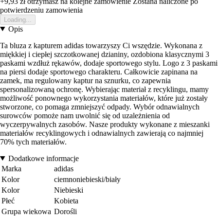
+9,93 zł
otrzymasz na kolejne zamowienie
Zostana naliczone po
potwierdzeniu zamowienia
Loading...
Opis
Ta bluza z kapturem adidas towarzyszy Ci wszędzie. Wykonana z
miękkiej i ciepłej szczotkowanej dzianiny, ozdobiona klasycznymi 3
paskami wzdłuż rękawów, dodaje sportowego stylu. Logo z 3 paskami
na piersi dodaje sportowego charakteru. Całkowicie zapinana na
zamek, ma regulowany kaptur na sznurku, co zapewnia
spersonalizowaną ochronę. Wybierając materiał z recyklingu, mamy
możliwość ponownego wykorzystania materiałów, które już zostały
stworzone, co pomaga zmniejszyć odpady. Wybór odnawialnych
surowców pomoże nam uwolnić się od uzależnienia od
wyczerpywalnych zasobów. Nasze produkty wykonane z mieszanki
materiałów recyklingowych i odnawialnych zawierają co najmniej
70% tych materiałów.
Dodatkowe informacje
Marka
adidas
Kolor
ciemnoniebieski/biały
Kolor
Niebieski
Płeć
Kobieta
Grupa wiekowa
Dorośli