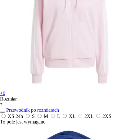
+0
Rozmiar
*
Przewodnik po rozmiarach
XS
24h
S
M
L
XL
2XL
2XS
To pole jest wymagane