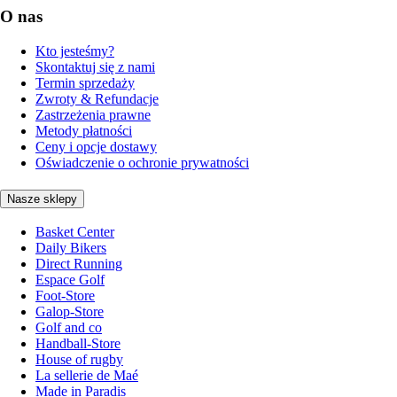
O nas
Kto jesteśmy?
Skontaktuj się z nami
Termin sprzedaży
Zwroty & Refundacje
Zastrzeżenia prawne
Metody płatności
Ceny i opcje dostawy
Oświadczenie o ochronie prywatności
Nasze sklepy
Basket Center
Daily Bikers
Direct Running
Espace Golf
Foot-Store
Galop-Store
Golf and co
Handball-Store
House of rugby
La sellerie de Maé
Made in Paradis