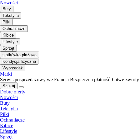
Nowości
Buty
Tekstylia
Piłki
Ochraniacze
Kibice
Lifestyle
Sprzęt
siatkówka plażowa
Kondycja fizyczna
Wyprzedaż
Marki
Serwis posprzedażowy we Francja
Bezpieczna płatność
Łatwe zwroty
Szukaj
Dobre oferty
Nowości
Buty
Tekstylia
Piłki
Ochraniacze
Kibice
Lifestyle
Sprzęt