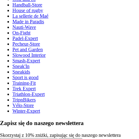
Handball-Store
House of rugby
La sellerie de Maé
Made in Paradis
Nauti-Wave
On-Fight
Padel-Expert
Pecheur-Store
Pet and Garden
Slowood Interior
Smash-Expert
Sneak'In
Sneakids
Sport is good
Training-Fit
Trek Expert
Triathlon-Expert
TripnBikers
Vélo-Store
Winter-Expert
Zapisz się do naszego newslettera
Skorzystaj z 10% zniżki, zapisując się do naszego newslettera