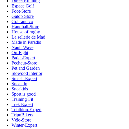
Direct Running
Espace Golf
Foot-Store
Galop-Store
Golf and co
Handball-Store
House of rugby
La sellerie de Maé
Made in Paradis
Nauti-Wave
On-Fight
Padel-Expert
Pecheur-Store
Pet and Garden
Slowood Interior
Smash-Expert
Sneak'In
Sneakids
Sport is good
Training-Fit
Trek Expert
Triathlon-Expert
TripnBikers
Vélo-Store
Winter-Expert