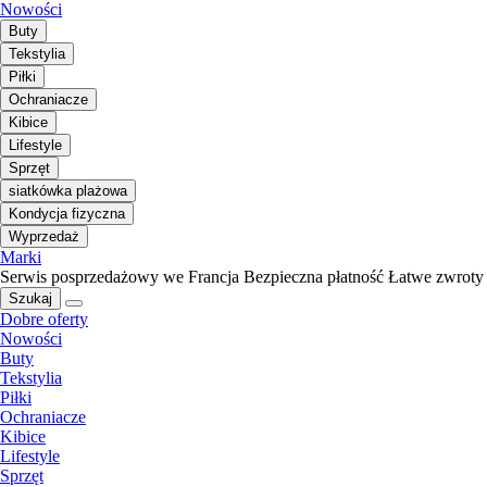
Nowości
Buty
Tekstylia
Piłki
Ochraniacze
Kibice
Lifestyle
Sprzęt
siatkówka plażowa
Kondycja fizyczna
Wyprzedaż
Marki
Serwis posprzedażowy we Francja
Bezpieczna płatność
Łatwe zwroty
Szukaj
Dobre oferty
Nowości
Buty
Tekstylia
Piłki
Ochraniacze
Kibice
Lifestyle
Sprzęt