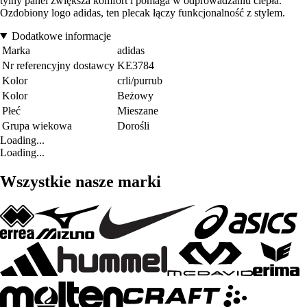
tylny panel zwiększa komfort i pomaga w odprowadzaniu ciepła.
Ozdobiony logo adidas, ten plecak łączy funkcjonalność z stylem.
Dodatkowe informacje
Marka
adidas
Nr referencyjny dostawcy
KE3784
Kolor
crli/purrub
Kolor
Beżowy
Płeć
Mieszane
Grupa wiekowa
Dorośli
Loading...
Loading...
Wszystkie nasze marki