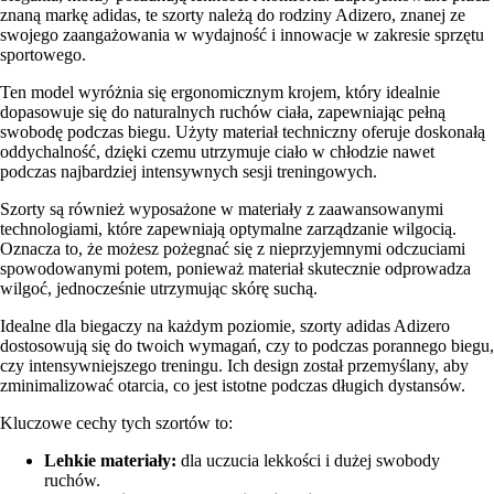
znaną markę adidas, te szorty należą do rodziny Adizero, znanej ze
swojego zaangażowania w wydajność i innowacje w zakresie sprzętu
sportowego.
Ten model wyróżnia się ergonomicznym krojem, który idealnie
dopasowuje się do naturalnych ruchów ciała, zapewniając pełną
swobodę podczas biegu. Użyty materiał techniczny oferuje doskonałą
oddychalność, dzięki czemu utrzymuje ciało w chłodzie nawet
podczas najbardziej intensywnych sesji treningowych.
Szorty są również wyposażone w materiały z zaawansowanymi
technologiami, które zapewniają optymalne zarządzanie wilgocią.
Oznacza to, że możesz pożegnać się z nieprzyjemnymi odczuciami
spowodowanymi potem, ponieważ materiał skutecznie odprowadza
wilgoć, jednocześnie utrzymując skórę suchą.
Idealne dla biegaczy na każdym poziomie, szorty adidas Adizero
dostosowują się do twoich wymagań, czy to podczas porannego biegu,
czy intensywniejszego treningu. Ich design został przemyślany, aby
zminimalizować otarcia, co jest istotne podczas długich dystansów.
Kluczowe cechy tych szortów to:
Lehkie materiały:
dla uczucia lekkości i dużej swobody
ruchów.