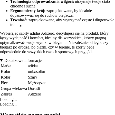
Technologia odprowadzania wilgoci:
utrzymuje twoje ciało
chłodne i suche.
Ergonomiczny krój:
zaprojektowane, by idealnie
dopasowywać się do ruchów biegacza.
Trwałość:
zaprojektowane, aby wytrzymać częste i długotrwałe
treningi.
Wybierając szorty adidas Adizero, decydujesz się na produkt, który
łączy wydajność i komfort, idealny dla wszystkich, którzy pragną
optymalizować swoje wyniki w bieganiu. Niezależnie od tego, czy
biegasz po drodze, po bieżni, czy w terenie, te szorty będą
odpowiednie do wszystkich twoich sportowych przygód.
Dodatkowe informacje
Marka
adidas
Kolor
onix/soltur
Kolor
Szary
Płeć
Mężczyzna
Grupa wiekowa
Dorośli
Zakres
Adizero
Loading...
Loading...
Wszystkie nasze marki