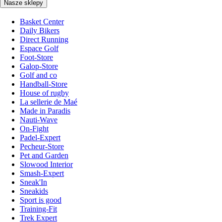
Nasze sklepy
Basket Center
Daily Bikers
Direct Running
Espace Golf
Foot-Store
Galop-Store
Golf and co
Handball-Store
House of rugby
La sellerie de Maé
Made in Paradis
Nauti-Wave
On-Fight
Padel-Expert
Pecheur-Store
Pet and Garden
Slowood Interior
Smash-Expert
Sneak'In
Sneakids
Sport is good
Training-Fit
Trek Expert