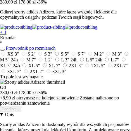
280,00 zł
178,00 zł
-36%
Odkryj szorty adidas Adizero, które łączą wygodę i lekkość dla
optymalnych osiągów podczas Twoich sesji biegowych.
+-1
Rozmiar
*
Przewodnik po rozmiarach
XS 3"
S 2"
S 3"
S 5"
S 7"
M 2"
M 3"
M 5"
24h
M 7"
L 2"
L 3"
24h
L 5"
24h
L 7"
XL 3"
24h
XL 5"
XL 7"
2XL 3"
2XL 5"
2XL 7"
3XL 7"
2XL 2"
3XL 3"
To pole jest wymagane
Od
280,00 zł
178,00 zł
-36%
+8,90 zł
otrzymasz na kolejne zamowienie
Zostana naliczone po
potwierdzeniu zamowienia
Loading...
Opis
Szorty adidas Adizero to doskonały wybór dla wszystkich pasjonatów
biegania, którzy poszukują lekkości i komfortu. Zaprojektowane przez