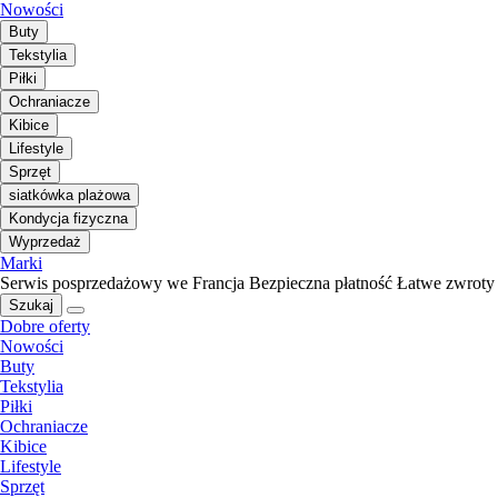
Nowości
Buty
Tekstylia
Piłki
Ochraniacze
Kibice
Lifestyle
Sprzęt
siatkówka plażowa
Kondycja fizyczna
Wyprzedaż
Marki
Serwis posprzedażowy we Francja
Bezpieczna płatność
Łatwe zwroty
Szukaj
Dobre oferty
Nowości
Buty
Tekstylia
Piłki
Ochraniacze
Kibice
Lifestyle
Sprzęt