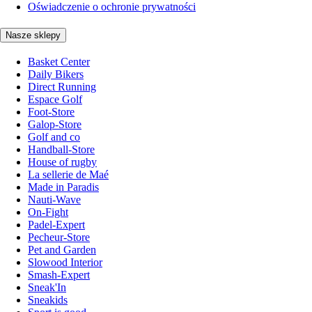
Oświadczenie o ochronie prywatności
Nasze sklepy
Basket Center
Daily Bikers
Direct Running
Espace Golf
Foot-Store
Galop-Store
Golf and co
Handball-Store
House of rugby
La sellerie de Maé
Made in Paradis
Nauti-Wave
On-Fight
Padel-Expert
Pecheur-Store
Pet and Garden
Slowood Interior
Smash-Expert
Sneak'In
Sneakids