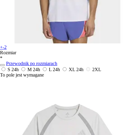
+-2
Rozmiar
*
Przewodnik po rozmiarach
S
24h
M
24h
L
24h
XL
24h
2XL
To pole jest wymagane