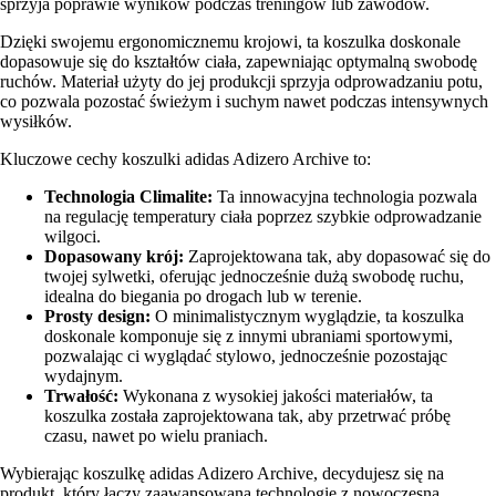
sprzyja poprawie wyników podczas treningów lub zawodów.
Dzięki swojemu ergonomicznemu krojowi, ta koszulka doskonale
dopasowuje się do kształtów ciała, zapewniając optymalną swobodę
ruchów. Materiał użyty do jej produkcji sprzyja odprowadzaniu potu,
co pozwala pozostać świeżym i suchym nawet podczas intensywnych
wysiłków.
Kluczowe cechy koszulki adidas Adizero Archive to:
Technologia Climalite:
Ta innowacyjna technologia pozwala
na regulację temperatury ciała poprzez szybkie odprowadzanie
wilgoci.
Dopasowany krój:
Zaprojektowana tak, aby dopasować się do
twojej sylwetki, oferując jednocześnie dużą swobodę ruchu,
idealna do biegania po drogach lub w terenie.
Prosty design:
O minimalistycznym wyglądzie, ta koszulka
doskonale komponuje się z innymi ubraniami sportowymi,
pozwalając ci wyglądać stylowo, jednocześnie pozostając
wydajnym.
Trwałość:
Wykonana z wysokiej jakości materiałów, ta
koszulka została zaprojektowana tak, aby przetrwać próbę
czasu, nawet po wielu praniach.
Wybierając koszulkę adidas Adizero Archive, decydujesz się na
produkt, który łączy zaawansowaną technologię z nowoczesną