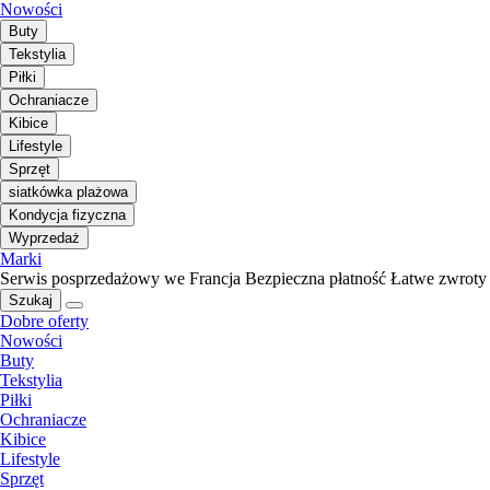
Nowości
Buty
Tekstylia
Piłki
Ochraniacze
Kibice
Lifestyle
Sprzęt
siatkówka plażowa
Kondycja fizyczna
Wyprzedaż
Marki
Serwis posprzedażowy we Francja
Bezpieczna płatność
Łatwe zwroty
Szukaj
Dobre oferty
Nowości
Buty
Tekstylia
Piłki
Ochraniacze
Kibice
Lifestyle
Sprzęt