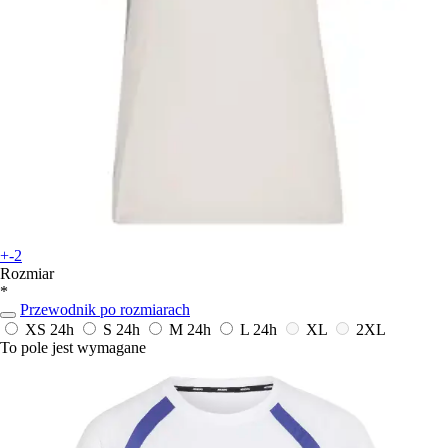
+-2
Rozmiar
*
Przewodnik po rozmiarach
XS
24h
S
24h
M
24h
L
24h
XL
2XL
To pole jest wymagane