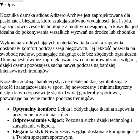
Opis
Koszulka damska adidas Adizero Archive jest zaprojektowana dla
pasjonatek biegania, które szukają zarówno wydajności, jak i stylu.
Łącząc nowoczesne technologie z modnym designem, ta koszulka jest
idealna do pokonywania wszelkich wyzwań na drodze lub chodniku.
Wykonana z oddychających materiałów, ta koszulka zapewnia
doskonały komfort podczas sesji biegowych. Jej lekkość pozwala na
swobodę ruchów, pomagając osiągnąć cele bez zbędnych ograniczeń.
Tkanina jest również zaprojektowana w celu odprowadzania wilgoci,
dzięki czemu pozostajesz sucha nawet podczas najbardziej
intensywnych treningów.
Koszulka zdobią charakterystyczne detale adidas, symbolizujące
jakość i zaangażowanie w sport. Jej nowoczesny i minimalistyczny
design łatwo dopasowuje się do Twojej garderoby sportowej,
pozwalając na bycie modną podczas treningów.
Optymalny komfort:
Lekka i oddychająca tkanina zapewnia
przyjemne uczucie na skórze.
Odprowadzanie wilgoci:
Pozostań sucha dzięki technologii
zarządzania wilgocią.
Elegancki styl:
Nowoczesny wygląd doskonale komponuje się
z Twoim sprzętem sportowym.