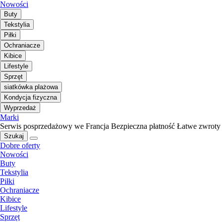
Nowości
Buty
Tekstylia
Piłki
Ochraniacze
Kibice
Lifestyle
Sprzęt
siatkówka plażowa
Kondycja fizyczna
Wyprzedaż
Marki
Serwis posprzedażowy we Francja
Bezpieczna płatność
Łatwe zwroty
Szukaj
Dobre oferty
Nowości
Buty
Tekstylia
Piłki
Ochraniacze
Kibice
Lifestyle
Sprzęt