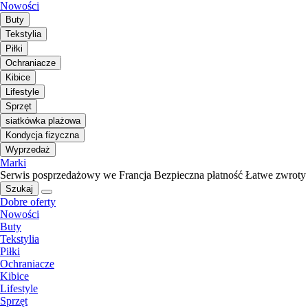
Nowości
Buty
Tekstylia
Piłki
Ochraniacze
Kibice
Lifestyle
Sprzęt
siatkówka plażowa
Kondycja fizyczna
Wyprzedaż
Marki
Serwis posprzedażowy we Francja
Bezpieczna płatność
Łatwe zwroty
Szukaj
Dobre oferty
Nowości
Buty
Tekstylia
Piłki
Ochraniacze
Kibice
Lifestyle
Sprzęt