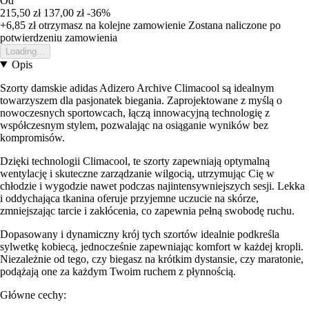
Od
215,50 zł
137,00 zł
-36%
+6,85 zł
otrzymasz na kolejne zamowienie
Zostana naliczone po
potwierdzeniu zamowienia
Loading...
Opis
Szorty damskie adidas Adizero Archive Climacool są idealnym
towarzyszem dla pasjonatek biegania. Zaprojektowane z myślą o
nowoczesnych sportowcach, łączą innowacyjną technologię z
współczesnym stylem, pozwalając na osiąganie wyników bez
kompromisów.
Dzięki technologii Climacool, te szorty zapewniają optymalną
wentylację i skuteczne zarządzanie wilgocią, utrzymując Cię w
chłodzie i wygodzie nawet podczas najintensywniejszych sesji. Lekka
i oddychająca tkanina oferuje przyjemne uczucie na skórze,
zmniejszając tarcie i zakłócenia, co zapewnia pełną swobodę ruchu.
Dopasowany i dynamiczny krój tych szortów idealnie podkreśla
sylwetkę kobiecą, jednocześnie zapewniając komfort w każdej kropli.
Niezależnie od tego, czy biegasz na krótkim dystansie, czy maratonie,
podążają one za każdym Twoim ruchem z płynnością.
Główne cechy: