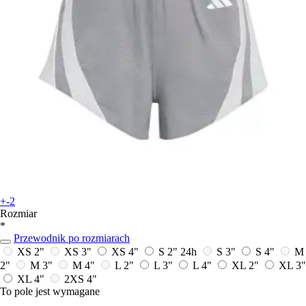
+-2
Rozmiar
*
Przewodnik po rozmiarach
XS 2"
XS 3"
XS 4"
S 2"
24h
S 3"
S 4"
M
2"
M 3"
M 4"
L 2"
L 3"
L 4"
XL 2"
XL 3"
XL 4"
2XS 4"
To pole jest wymagane