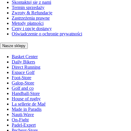
Skontaktuj się z nami
Termin sprzedaży
Zwroty & Refundacje
Zastrzeżenia prawne
Metody płatności
Ceny i opcje dostawy
Oświadczenie o ochronie prywatności
Nasze sklepy
Basket Center
Daily Bikers
Direct Running
Espace Golf
Foot-Store
Galop-Store
Golf and co
Handball-Store
House of rugby
La sellerie de Maé
Made in Paradis
Nauti-Wave
On-Fight
Padel-Expert
Pecheur-Store