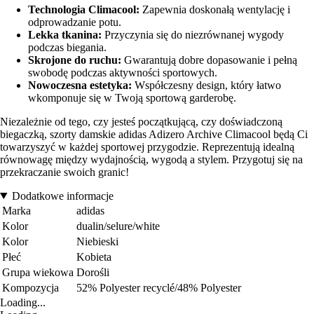
Technologia Climacool:
Zapewnia doskonałą wentylację i
odprowadzanie potu.
Lekka tkanina:
Przyczynia się do niezrównanej wygody
podczas biegania.
Skrojone do ruchu:
Gwarantują dobre dopasowanie i pełną
swobodę podczas aktywności sportowych.
Nowoczesna estetyka:
Współczesny design, który łatwo
wkomponuje się w Twoją sportową garderobę.
Niezależnie od tego, czy jesteś początkującą, czy doświadczoną
biegaczką, szorty damskie adidas Adizero Archive Climacool będą Ci
towarzyszyć w każdej sportowej przygodzie. Reprezentują idealną
równowagę między wydajnością, wygodą a stylem. Przygotuj się na
przekraczanie swoich granic!
Dodatkowe informacje
Marka
adidas
Kolor
dualin/selure/white
Kolor
Niebieski
Płeć
Kobieta
Grupa wiekowa
Dorośli
Kompozycja
52% Polyester recyclé/48% Polyester
Loading...