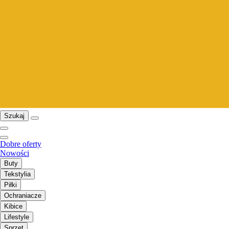
Szukaj
Dobre oferty
Nowości
Buty
Tekstylia
Piłki
Ochraniacze
Kibice
Lifestyle
Sprzęt