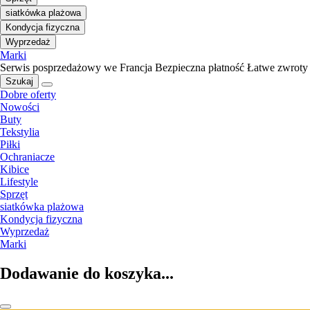
siatkówka plażowa
Kondycja fizyczna
Wyprzedaż
Marki
Serwis posprzedażowy we Francja
Bezpieczna płatność
Łatwe zwroty
Szukaj
Dobre oferty
Nowości
Buty
Tekstylia
Piłki
Ochraniacze
Kibice
Lifestyle
Sprzęt
siatkówka plażowa
Kondycja fizyczna
Wyprzedaż
Marki
Dodawanie do koszyka...