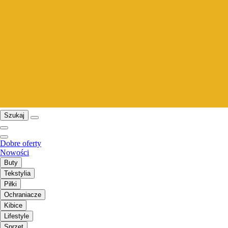
Szukaj
Dobre oferty
Nowości
Buty
Tekstylia
Piłki
Ochraniacze
Kibice
Lifestyle
Sprzęt