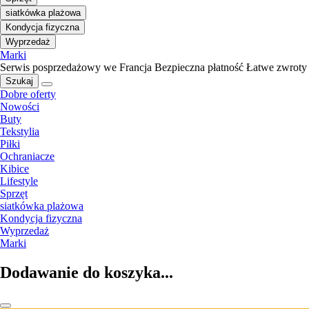
siatkówka plażowa
Kondycja fizyczna
Wyprzedaż
Marki
Serwis posprzedażowy we Francja
Bezpieczna płatność
Łatwe zwroty
Szukaj
Dobre oferty
Nowości
Buty
Tekstylia
Piłki
Ochraniacze
Kibice
Lifestyle
Sprzęt
siatkówka plażowa
Kondycja fizyczna
Wyprzedaż
Marki
Dodawanie do koszyka...