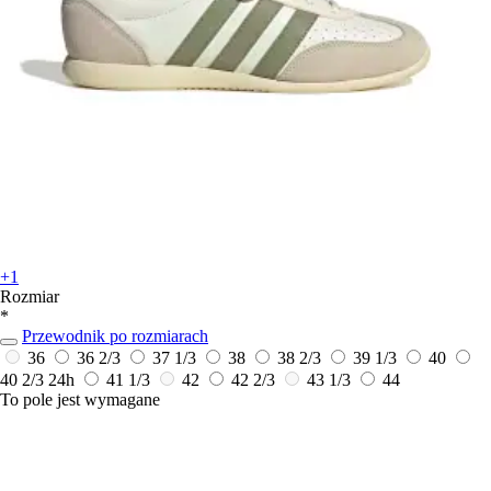
+1
Rozmiar
*
Przewodnik po rozmiarach
36
36 2/3
37 1/3
38
38 2/3
39 1/3
40
40 2/3
24h
41 1/3
42
42 2/3
43 1/3
44
To pole jest wymagane