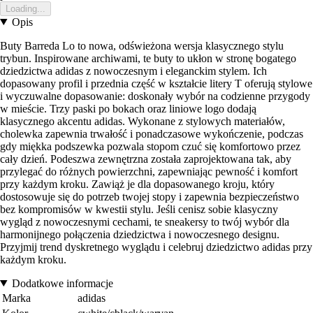
Loading...
Opis
Buty Barreda Lo to nowa, odświeżona wersja klasycznego stylu
trybun. Inspirowane archiwami, te buty to ukłon w stronę bogatego
dziedzictwa adidas z nowoczesnym i eleganckim stylem. Ich
dopasowany profil i przednia część w kształcie litery T oferują stylowe
i wyczuwalne dopasowanie: doskonały wybór na codzienne przygody
w mieście. Trzy paski po bokach oraz liniowe logo dodają
klasycznego akcentu adidas. Wykonane z stylowych materiałów,
cholewka zapewnia trwałość i ponadczasowe wykończenie, podczas
gdy miękka podszewka pozwala stopom czuć się komfortowo przez
cały dzień. Podeszwa zewnętrzna została zaprojektowana tak, aby
przylegać do różnych powierzchni, zapewniając pewność i komfort
przy każdym kroku. Zawiąż je dla dopasowanego kroju, który
dostosowuje się do potrzeb twojej stopy i zapewnia bezpieczeństwo
bez kompromisów w kwestii stylu. Jeśli cenisz sobie klasyczny
wygląd z nowoczesnymi cechami, te sneakersy to twój wybór dla
harmonijnego połączenia dziedzictwa i nowoczesnego designu.
Przyjmij trend dyskretnego wyglądu i celebruj dziedzictwo adidas przy
każdym kroku.
Dodatkowe informacje
Marka
adidas