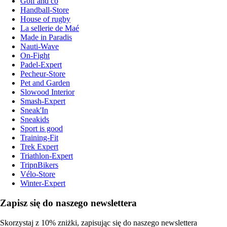
Golf and co
Handball-Store
House of rugby
La sellerie de Maé
Made in Paradis
Nauti-Wave
On-Fight
Padel-Expert
Pecheur-Store
Pet and Garden
Slowood Interior
Smash-Expert
Sneak'In
Sneakids
Sport is good
Training-Fit
Trek Expert
Triathlon-Expert
TripnBikers
Vélo-Store
Winter-Expert
Zapisz się do naszego newslettera
Skorzystaj z 10% zniżki, zapisując się do naszego newslettera