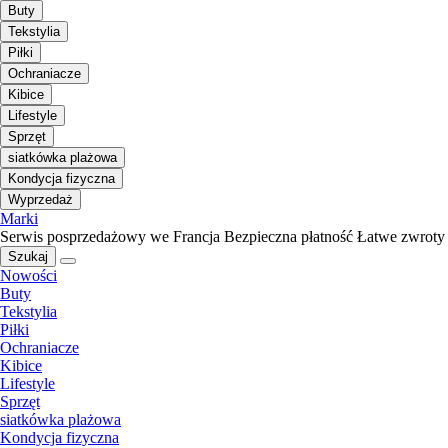
Buty
Tekstylia
Piłki
Ochraniacze
Kibice
Lifestyle
Sprzęt
siatkówka plażowa
Kondycja fizyczna
Wyprzedaż
Marki
Serwis posprzedażowy we Francja
Bezpieczna płatność
Łatwe zwroty
Szukaj
Nowości
Buty
Tekstylia
Piłki
Ochraniacze
Kibice
Lifestyle
Sprzęt
siatkówka plażowa
Kondycja fizyczna