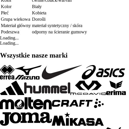
Kolor
cwhite/cblack/warvan
Kolor
Biały
Płeć
Kobieta
Grupa wiekowa
Dorośli
Materiał główny
materiał syntetyczny / skóra
Podeszwa
odporny na ścieranie gumowy
Loading...
Loading...
Wszystkie nasze marki