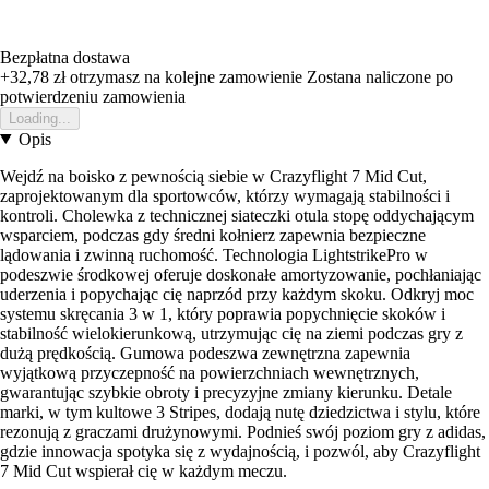
Bezpłatna dostawa
+32,78 zł
otrzymasz na kolejne zamowienie
Zostana naliczone po
potwierdzeniu zamowienia
Loading...
Opis
Wejdź na boisko z pewnością siebie w Crazyflight 7 Mid Cut,
zaprojektowanym dla sportowców, którzy wymagają stabilności i
kontroli. Cholewka z technicznej siateczki otula stopę oddychającym
wsparciem, podczas gdy średni kołnierz zapewnia bezpieczne
lądowania i zwinną ruchomość. Technologia LightstrikePro w
podeszwie środkowej oferuje doskonałe amortyzowanie, pochłaniając
uderzenia i popychając cię naprzód przy każdym skoku. Odkryj moc
systemu skręcania 3 w 1, który poprawia popychnięcie skoków i
stabilność wielokierunkową, utrzymując cię na ziemi podczas gry z
dużą prędkością. Gumowa podeszwa zewnętrzna zapewnia
wyjątkową przyczepność na powierzchniach wewnętrznych,
gwarantując szybkie obroty i precyzyjne zmiany kierunku. Detale
marki, w tym kultowe 3 Stripes, dodają nutę dziedzictwa i stylu, które
rezonują z graczami drużynowymi. Podnieś swój poziom gry z adidas,
gdzie innowacja spotyka się z wydajnością, i pozwól, aby Crazyflight
7 Mid Cut wspierał cię w każdym meczu.