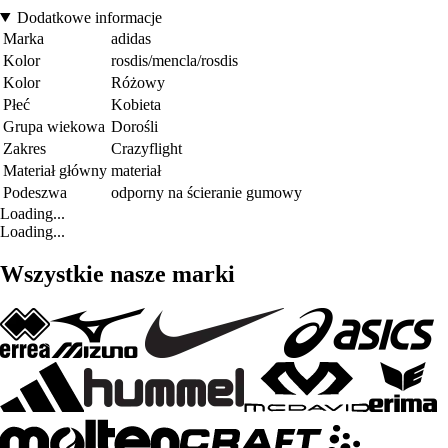
Dodatkowe informacje
Marka
adidas
Kolor
rosdis/mencla/rosdis
Kolor
Różowy
Płeć
Kobieta
Grupa wiekowa
Dorośli
Zakres
Crazyflight
Materiał główny
materiał
Podeszwa
odporny na ścieranie gumowy
Loading...
Loading...
Wszystkie nasze marki