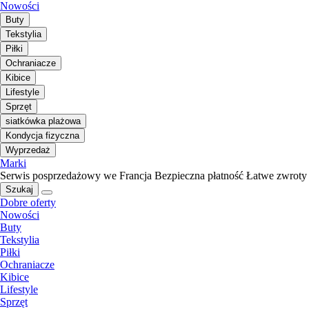
Nowości
Buty
Tekstylia
Piłki
Ochraniacze
Kibice
Lifestyle
Sprzęt
siatkówka plażowa
Kondycja fizyczna
Wyprzedaż
Marki
Serwis posprzedażowy we Francja
Bezpieczna płatność
Łatwe zwroty
Szukaj
Dobre oferty
Nowości
Buty
Tekstylia
Piłki
Ochraniacze
Kibice
Lifestyle
Sprzęt