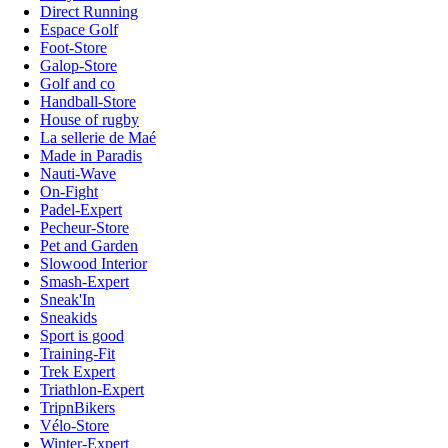
Direct Running
Espace Golf
Foot-Store
Galop-Store
Golf and co
Handball-Store
House of rugby
La sellerie de Maé
Made in Paradis
Nauti-Wave
On-Fight
Padel-Expert
Pecheur-Store
Pet and Garden
Slowood Interior
Smash-Expert
Sneak'In
Sneakids
Sport is good
Training-Fit
Trek Expert
Triathlon-Expert
TripnBikers
Vélo-Store
Winter-Expert