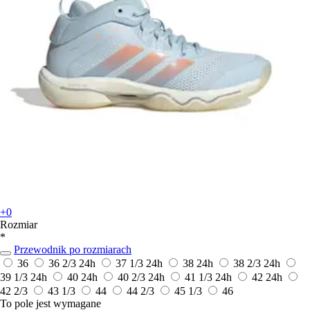
+0
Rozmiar
*
Przewodnik po rozmiarach
36
36 2/3
24h
37 1/3
24h
38
24h
38 2/3
24h
39 1/3
24h
40
24h
40 2/3
24h
41 1/3
24h
42
24h
42 2/3
43 1/3
44
44 2/3
45 1/3
46
To pole jest wymagane