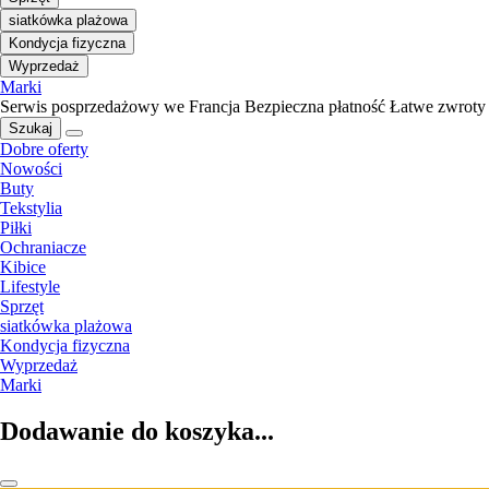
siatkówka plażowa
Kondycja fizyczna
Wyprzedaż
Marki
Serwis posprzedażowy we Francja
Bezpieczna płatność
Łatwe zwroty
Szukaj
Dobre oferty
Nowości
Buty
Tekstylia
Piłki
Ochraniacze
Kibice
Lifestyle
Sprzęt
siatkówka plażowa
Kondycja fizyczna
Wyprzedaż
Marki
Dodawanie do koszyka...