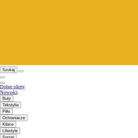
Szukaj
Dobre oferty
Nowości
Buty
Tekstylia
Piłki
Ochraniacze
Kibice
Lifestyle
Sprzęt