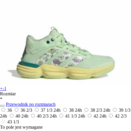
+-1
Rozmiar
*
Przewodnik po rozmiarach
36
36 2/3
37 1/3
24h
38
24h
38 2/3
24h
39 1/3
24h
40
24h
40 2/3
24h
41 1/3
24h
42
24h
42 2/3
43 1/3
To pole jest wymagane