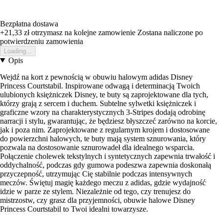
Bezpłatna dostawa
+21,33 zł
otrzymasz na kolejne zamowienie
Zostana naliczone po
potwierdzeniu zamowienia
Loading...
Opis
Wejdź na kort z pewnością w obuwiu halowym adidas Disney
Princess Courtstabil. Inspirowane odwagą i determinacją Twoich
ulubionych księżniczek Disney, te buty są zaprojektowane dla tych,
którzy grają z sercem i duchem. Subtelne sylwetki księżniczek i
graficzne wzory na charakterystycznych 3-Stripes dodają odrobinę
narracji i stylu, gwarantując, że będziesz błyszczeć zarówno na korcie,
jak i poza nim. Zaprojektowane z regularnym krojem i dostosowane
do powierzchni halowych, te buty mają system sznurowania, który
pozwala na dostosowanie sznurowadeł dla idealnego wsparcia.
Połączenie cholewek tekstylnych i syntetycznych zapewnia trwałość i
oddychalność, podczas gdy gumowa podeszwa zapewnia doskonałą
przyczepność, utrzymując Cię stabilnie podczas intensywnych
meczów. Świętuj magię każdego meczu z adidas, gdzie wydajność
idzie w parze ze stylem. Niezależnie od tego, czy trenujesz do
mistrzostw, czy grasz dla przyjemności, obuwie halowe Disney
Princess Courtstabil to Twoi idealni towarzysze.