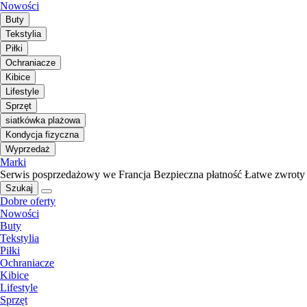
Nowości
Buty
Tekstylia
Piłki
Ochraniacze
Kibice
Lifestyle
Sprzęt
siatkówka plażowa
Kondycja fizyczna
Wyprzedaż
Marki
Serwis posprzedażowy we Francja
Bezpieczna płatność
Łatwe zwroty
Szukaj
Dobre oferty
Nowości
Buty
Tekstylia
Piłki
Ochraniacze
Kibice
Lifestyle
Sprzęt