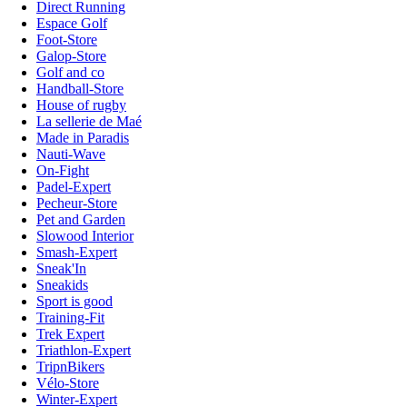
Direct Running
Espace Golf
Foot-Store
Galop-Store
Golf and co
Handball-Store
House of rugby
La sellerie de Maé
Made in Paradis
Nauti-Wave
On-Fight
Padel-Expert
Pecheur-Store
Pet and Garden
Slowood Interior
Smash-Expert
Sneak'In
Sneakids
Sport is good
Training-Fit
Trek Expert
Triathlon-Expert
TripnBikers
Vélo-Store
Winter-Expert