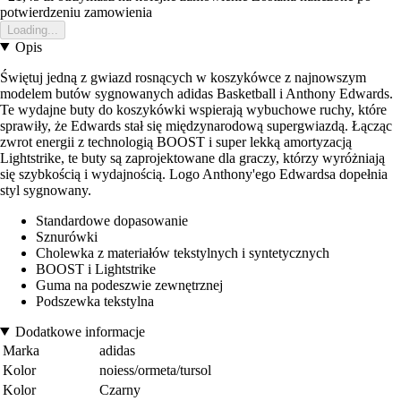
potwierdzeniu zamowienia
Loading...
Opis
Świętuj jedną z gwiazd rosnących w koszykówce z najnowszym
modelem butów sygnowanych adidas Basketball i Anthony Edwards.
Te wydajne buty do koszykówki wspierają wybuchowe ruchy, które
sprawiły, że Edwards stał się międzynarodową supergwiazdą. Łącząc
zwrot energii z technologią BOOST i super lekką amortyzacją
Lightstrike, te buty są zaprojektowane dla graczy, którzy wyróżniają
się szybkością i wydajnością. Logo Anthony'ego Edwardsa dopełnia
styl sygnowany.
Standardowe dopasowanie
Sznurówki
Cholewka z materiałów tekstylnych i syntetycznych
BOOST i Lightstrike
Guma na podeszwie zewnętrznej
Podszewka tekstylna
Dodatkowe informacje
Marka
adidas
Kolor
noiess/ormeta/tursol
Kolor
Czarny