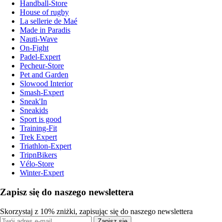
Handball-Store
House of rugby
La sellerie de Maé
Made in Paradis
Nauti-Wave
On-Fight
Padel-Expert
Pecheur-Store
Pet and Garden
Slowood Interior
Smash-Expert
Sneak'In
Sneakids
Sport is good
Training-Fit
Trek Expert
Triathlon-Expert
TripnBikers
Vélo-Store
Winter-Expert
Zapisz się do naszego newslettera
Skorzystaj z 10% zniżki, zapisując się do naszego newslettera
Zapisz się