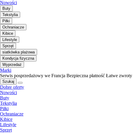
Nowości
Buty
Tekstylia
Piłki
Ochraniacze
Kibice
Lifestyle
Sprzęt
siatkówka plażowa
Kondycja fizyczna
Wyprzedaż
Marki
Serwis posprzedażowy we Francja
Bezpieczna płatność
Łatwe zwroty
Szukaj
Dobre oferty
Nowości
Buty
Tekstylia
Piłki
Ochraniacze
Kibice
Lifestyle
Sprzęt