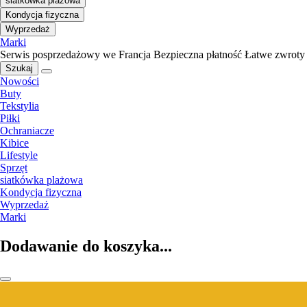
siatkówka plażowa
Kondycja fizyczna
Wyprzedaż
Marki
Serwis posprzedażowy we Francja
Bezpieczna płatność
Łatwe zwroty
Szukaj
Nowości
Buty
Tekstylia
Piłki
Ochraniacze
Kibice
Lifestyle
Sprzęt
siatkówka plażowa
Kondycja fizyczna
Wyprzedaż
Marki
Dodawanie do koszyka...