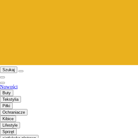
Szukaj
Nowości
Buty
Tekstylia
Piłki
Ochraniacze
Kibice
Lifestyle
Sprzęt