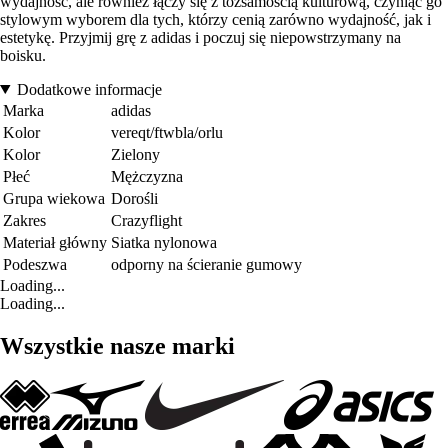
wydajność, ale również łączy się z tożsamością kulturową, czyniąc go
stylowym wyborem dla tych, którzy cenią zarówno wydajność, jak i
estetykę. Przyjmij grę z adidas i poczuj się niepowstrzymany na
boisku.
Dodatkowe informacje
Marka
adidas
Kolor
vereqt/ftwbla/orlu
Kolor
Zielony
Płeć
Mężczyzna
Grupa wiekowa
Dorośli
Zakres
Crazyflight
Materiał główny
Siatka nylonowa
Podeszwa
odporny na ścieranie gumowy
Loading...
Loading...
Wszystkie nasze marki