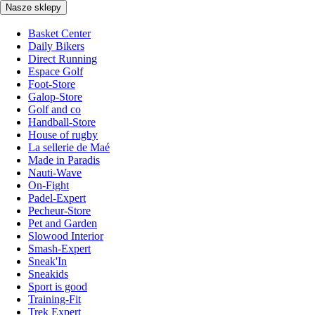
Nasze sklepy
Basket Center
Daily Bikers
Direct Running
Espace Golf
Foot-Store
Galop-Store
Golf and co
Handball-Store
House of rugby
La sellerie de Maé
Made in Paradis
Nauti-Wave
On-Fight
Padel-Expert
Pecheur-Store
Pet and Garden
Slowood Interior
Smash-Expert
Sneak'In
Sneakids
Sport is good
Training-Fit
Trek Expert