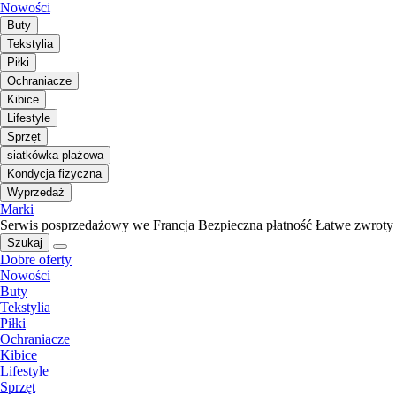
Nowości
Buty
Tekstylia
Piłki
Ochraniacze
Kibice
Lifestyle
Sprzęt
siatkówka plażowa
Kondycja fizyczna
Wyprzedaż
Marki
Serwis posprzedażowy we Francja
Bezpieczna płatność
Łatwe zwroty
Szukaj
Dobre oferty
Nowości
Buty
Tekstylia
Piłki
Ochraniacze
Kibice
Lifestyle
Sprzęt