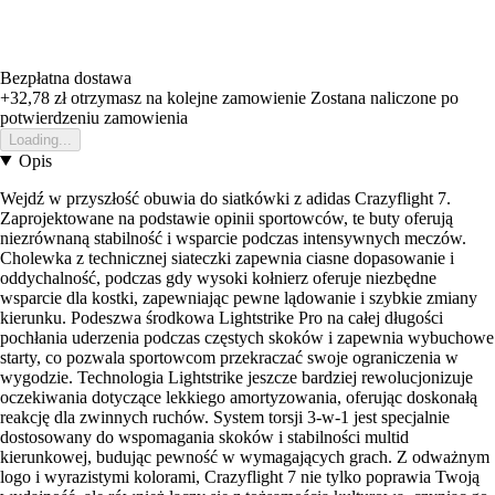
Bezpłatna dostawa
+32,78 zł
otrzymasz na kolejne zamowienie
Zostana naliczone po
potwierdzeniu zamowienia
Loading...
Opis
Wejdź w przyszłość obuwia do siatkówki z adidas Crazyflight 7.
Zaprojektowane na podstawie opinii sportowców, te buty oferują
niezrównaną stabilność i wsparcie podczas intensywnych meczów.
Cholewka z technicznej siateczki zapewnia ciasne dopasowanie i
oddychalność, podczas gdy wysoki kołnierz oferuje niezbędne
wsparcie dla kostki, zapewniając pewne lądowanie i szybkie zmiany
kierunku. Podeszwa środkowa Lightstrike Pro na całej długości
pochłania uderzenia podczas częstych skoków i zapewnia wybuchowe
starty, co pozwala sportowcom przekraczać swoje ograniczenia w
wygodzie. Technologia Lightstrike jeszcze bardziej rewolucjonizuje
oczekiwania dotyczące lekkiego amortyzowania, oferując doskonałą
reakcję dla zwinnych ruchów. System torsji 3-w-1 jest specjalnie
dostosowany do wspomagania skoków i stabilności multid
kierunkowej, budując pewność w wymagających grach. Z odważnym
logo i wyrazistymi kolorami, Crazyflight 7 nie tylko poprawia Twoją