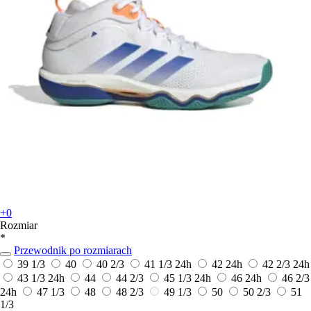
+0
Rozmiar
*
Przewodnik po rozmiarach
39 1/3
40
40 2/3
41 1/3
24h
42
24h
42 2/3
24h
43 1/3
24h
44
44 2/3
45 1/3
24h
46
24h
46 2/3
24h
47 1/3
48
48 2/3
49 1/3
50
50 2/3
51
1/3