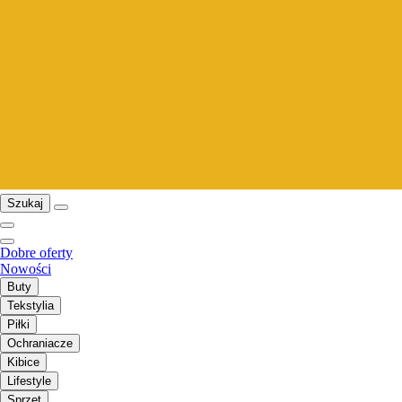
Szukaj
Dobre oferty
Nowości
Buty
Tekstylia
Piłki
Ochraniacze
Kibice
Lifestyle
Sprzęt