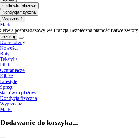
siatkówka plażowa
Kondycja fizyczna
Wyprzedaż
Marki
Serwis posprzedażowy we Francja
Bezpieczna płatność
Łatwe zwroty
Szukaj
Dobre oferty
Nowości
Buty
Tekstylia
Piłki
Ochraniacze
Kibice
Lifestyle
Sprzęt
siatkówka plażowa
Kondycja fizyczna
Wyprzedaż
Marki
Dodawanie do koszyka...