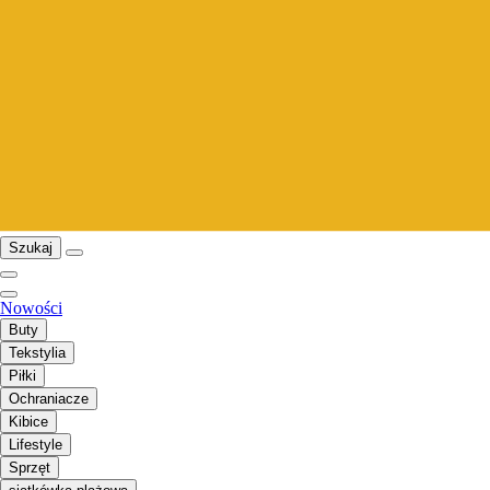
Szukaj
Nowości
Buty
Tekstylia
Piłki
Ochraniacze
Kibice
Lifestyle
Sprzęt