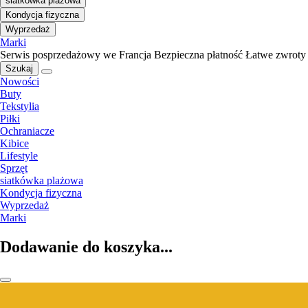
siatkówka plażowa
Kondycja fizyczna
Wyprzedaż
Marki
Serwis posprzedażowy we Francja
Bezpieczna płatność
Łatwe zwroty
Szukaj
Nowości
Buty
Tekstylia
Piłki
Ochraniacze
Kibice
Lifestyle
Sprzęt
siatkówka plażowa
Kondycja fizyczna
Wyprzedaż
Marki
Dodawanie do koszyka...