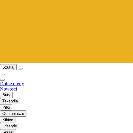
Szukaj
Dobre oferty
Nowości
Buty
Tekstylia
Piłki
Ochraniacze
Kibice
Lifestyle
Sprzęt