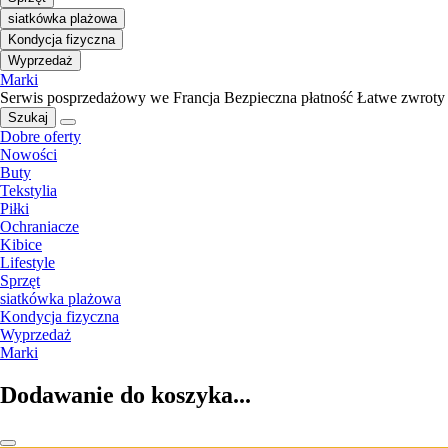
siatkówka plażowa
Kondycja fizyczna
Wyprzedaż
Marki
Serwis posprzedażowy we Francja
Bezpieczna płatność
Łatwe zwroty
Szukaj
Dobre oferty
Nowości
Buty
Tekstylia
Piłki
Ochraniacze
Kibice
Lifestyle
Sprzęt
siatkówka plażowa
Kondycja fizyczna
Wyprzedaż
Marki
Dodawanie do koszyka...