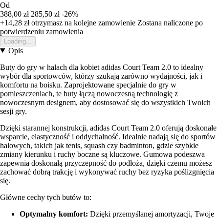
Od
388,00 zł
285,50 zł
-26%
+14,28 zł
otrzymasz na kolejne zamowienie
Zostana naliczone po
potwierdzeniu zamowienia
Loading...
Opis
Buty do gry w halach dla kobiet adidas Court Team 2.0 to idealny
wybór dla sportowców, którzy szukają zarówno wydajności, jak i
komfortu na boisku. Zaprojektowane specjalnie do gry w
pomieszczeniach, te buty łączą nowoczesną technologię z
nowoczesnym designem, aby dostosować się do wszystkich Twoich
sesji gry.
Dzięki starannej konstrukcji, adidas Court Team 2.0 oferują doskonałe
wsparcie, elastyczność i oddychalność. Idealnie nadają się do sportów
halowych, takich jak tenis, squash czy badminton, gdzie szybkie
zmiany kierunku i ruchy boczne są kluczowe. Gumowa podeszwa
zapewnia doskonałą przyczepność do podłoża, dzięki czemu możesz
zachować dobrą trakcję i wykonywać ruchy bez ryzyka poślizgnięcia
się.
Główne cechy tych butów to:
Optymalny komfort:
Dzięki przemyślanej amortyzacji, Twoje