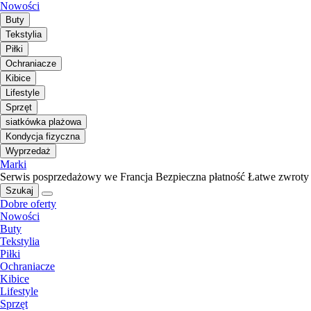
Nowości
Buty
Tekstylia
Piłki
Ochraniacze
Kibice
Lifestyle
Sprzęt
siatkówka plażowa
Kondycja fizyczna
Wyprzedaż
Marki
Serwis posprzedażowy we Francja
Bezpieczna płatność
Łatwe zwroty
Szukaj
Dobre oferty
Nowości
Buty
Tekstylia
Piłki
Ochraniacze
Kibice
Lifestyle
Sprzęt