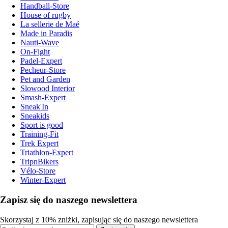
Handball-Store
House of rugby
La sellerie de Maé
Made in Paradis
Nauti-Wave
On-Fight
Padel-Expert
Pecheur-Store
Pet and Garden
Slowood Interior
Smash-Expert
Sneak'In
Sneakids
Sport is good
Training-Fit
Trek Expert
Triathlon-Expert
TripnBikers
Vélo-Store
Winter-Expert
Zapisz się do naszego newslettera
Skorzystaj z 10% zniżki, zapisując się do naszego newslettera