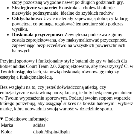
stopy pozostaną wygodne nawet po długich godzinach gry.
Strategiczne wsparcie:
Konstrukcja cholewki oferuje
niezwykłe podtrzymanie, idealne do szybkich ruchów.
Oddychalność:
Użyte materiały zapewniają dobrą cyrkulację
powietrza, co pomaga regulować temperaturę stóp podczas
wysiłku.
Doskonala przyczepność:
Zewnętrzna podeszwa z gumy
została zaprojektowana, aby maksymalizować przyczepność,
zapewniając bezpieczeństwo na wszystkich powierzchniach
halowych.
Przyjmij sportowy i funkcjonalny styl z butami do gry w halach dla
kobiet adidas Court Team 2.0. Zaprojektowane, aby towarzyszyć Ci w
Twoich osiągnięciach, stanowią doskonałą równowagę między
estetyką a funkcjonalnością.
Bez względu na to, czy jesteś doświadczoną atletką, czy
entuzjastycznie nastawioną początkującą, te buty będą cennym atutem
w Twoim wyposażeniu sportowym. Podaruj swoim stopom wsparcie,
którego potrzebują, aby osiągnąć sukces na boisku halowym i wybierz
markę, która udowadnia swoją wartość w dziedzinie sportu.
Dodatkowe informacje
Marka
adidas
Kolor
dispin/dispin/dispin