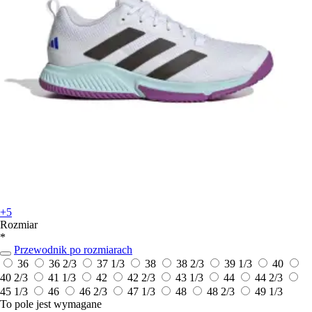
+5
Rozmiar
*
Przewodnik po rozmiarach
36
36 2/3
37 1/3
38
38 2/3
39 1/3
40
40 2/3
41 1/3
42
42 2/3
43 1/3
44
44 2/3
45 1/3
46
46 2/3
47 1/3
48
48 2/3
49 1/3
To pole jest wymagane