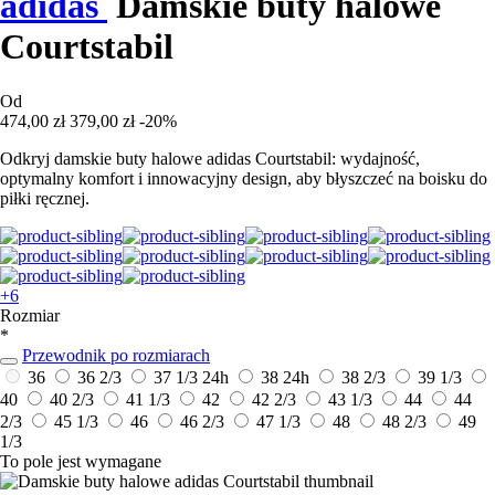
adidas
Damskie buty halowe
Courtstabil
Od
474,00 zł
379,00 zł
-20%
Odkryj damskie buty halowe adidas Courtstabil: wydajność,
optymalny komfort i innowacyjny design, aby błyszczeć na boisku do
piłki ręcznej.
+6
Rozmiar
*
Przewodnik po rozmiarach
36
36 2/3
37 1/3
24h
38
24h
38 2/3
39 1/3
40
40 2/3
41 1/3
42
42 2/3
43 1/3
44
44
2/3
45 1/3
46
46 2/3
47 1/3
48
48 2/3
49
1/3
To pole jest wymagane