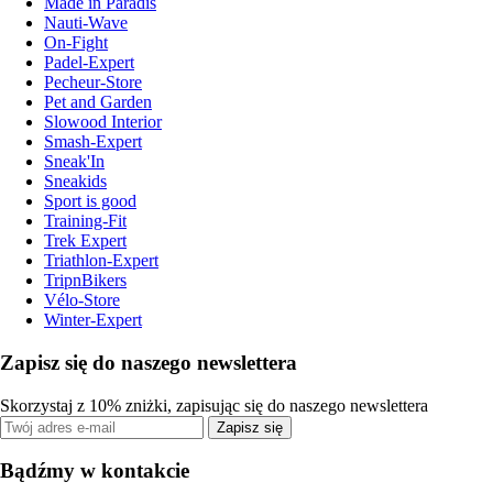
Made in Paradis
Nauti-Wave
On-Fight
Padel-Expert
Pecheur-Store
Pet and Garden
Slowood Interior
Smash-Expert
Sneak'In
Sneakids
Sport is good
Training-Fit
Trek Expert
Triathlon-Expert
TripnBikers
Vélo-Store
Winter-Expert
Zapisz się do naszego newslettera
Skorzystaj z 10% zniżki, zapisując się do naszego newslettera
Zapisz się
Bądźmy w kontakcie