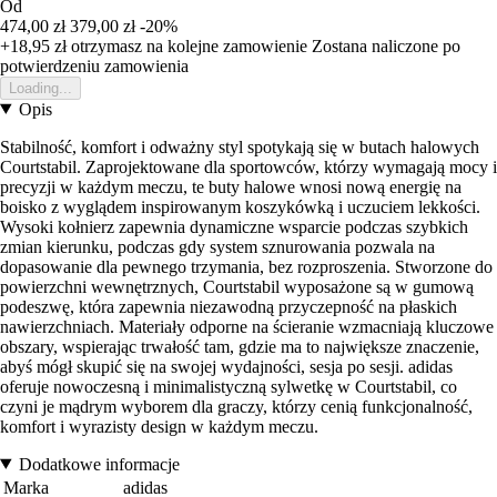
Od
474,00 zł
379,00 zł
-20%
+18,95 zł
otrzymasz na kolejne zamowienie
Zostana naliczone po
potwierdzeniu zamowienia
Loading...
Opis
Stabilność, komfort i odważny styl spotykają się w butach halowych
Courtstabil. Zaprojektowane dla sportowców, którzy wymagają mocy i
precyzji w każdym meczu, te buty halowe wnosi nową energię na
boisko z wyglądem inspirowanym koszykówką i uczuciem lekkości.
Wysoki kołnierz zapewnia dynamiczne wsparcie podczas szybkich
zmian kierunku, podczas gdy system sznurowania pozwala na
dopasowanie dla pewnego trzymania, bez rozproszenia. Stworzone do
powierzchni wewnętrznych, Courtstabil wyposażone są w gumową
podeszwę, która zapewnia niezawodną przyczepność na płaskich
nawierzchniach. Materiały odporne na ścieranie wzmacniają kluczowe
obszary, wspierając trwałość tam, gdzie ma to największe znaczenie,
abyś mógł skupić się na swojej wydajności, sesja po sesji. adidas
oferuje nowoczesną i minimalistyczną sylwetkę w Courtstabil, co
czyni je mądrym wyborem dla graczy, którzy cenią funkcjonalność,
komfort i wyrazisty design w każdym meczu.
Dodatkowe informacje
Marka
adidas