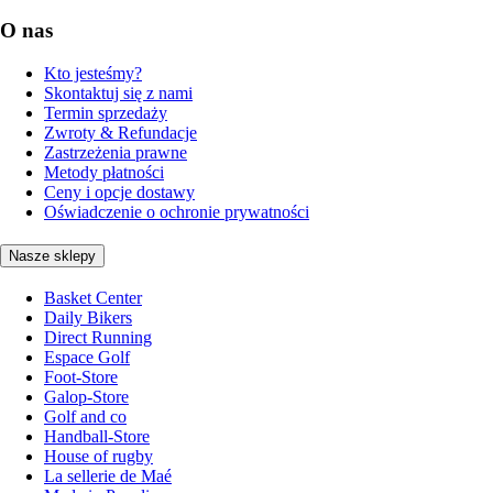
O nas
Kto jesteśmy?
Skontaktuj się z nami
Termin sprzedaży
Zwroty & Refundacje
Zastrzeżenia prawne
Metody płatności
Ceny i opcje dostawy
Oświadczenie o ochronie prywatności
Nasze sklepy
Basket Center
Daily Bikers
Direct Running
Espace Golf
Foot-Store
Galop-Store
Golf and co
Handball-Store
House of rugby
La sellerie de Maé