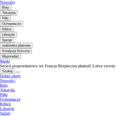
Nowości
Buty
Tekstylia
Piłki
Ochraniacze
Kibice
Lifestyle
Sprzęt
siatkówka plażowa
Kondycja fizyczna
Wyprzedaż
Marki
Serwis posprzedażowy we Francja
Bezpieczna płatność
Łatwe zwroty
Szukaj
Dobre oferty
Nowości
Buty
Tekstylia
Piłki
Ochraniacze
Kibice
Lifestyle
Sprzęt