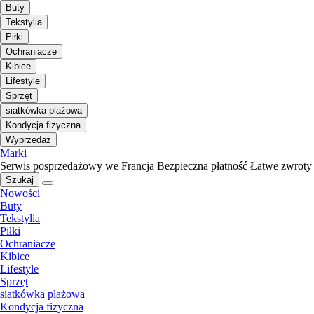
Buty
Tekstylia
Piłki
Ochraniacze
Kibice
Lifestyle
Sprzęt
siatkówka plażowa
Kondycja fizyczna
Wyprzedaż
Marki
Serwis posprzedażowy we Francja
Bezpieczna płatność
Łatwe zwroty
Szukaj
Nowości
Buty
Tekstylia
Piłki
Ochraniacze
Kibice
Lifestyle
Sprzęt
siatkówka plażowa
Kondycja fizyczna