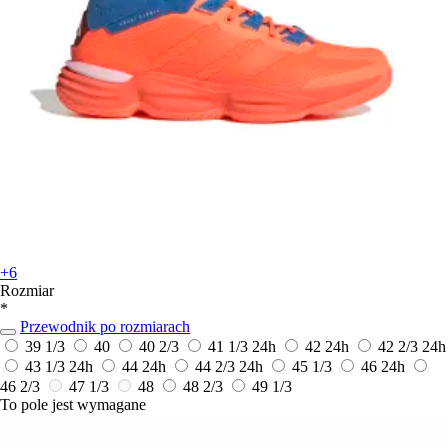
+6
Rozmiar
*
Przewodnik po rozmiarach
39 1/3
40
40 2/3
41 1/3
24h
42
24h
42 2/3
24h
43 1/3
24h
44
24h
44 2/3
24h
45 1/3
46
24h
46 2/3
47 1/3
48
48 2/3
49 1/3
To pole jest wymagane