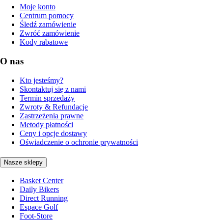
Moje konto
Centrum pomocy
Śledź zamówienie
Zwróć zamówienie
Kody rabatowe
O nas
Kto jesteśmy?
Skontaktuj się z nami
Termin sprzedaży
Zwroty & Refundacje
Zastrzeżenia prawne
Metody płatności
Ceny i opcje dostawy
Oświadczenie o ochronie prywatności
Nasze sklepy
Basket Center
Daily Bikers
Direct Running
Espace Golf
Foot-Store