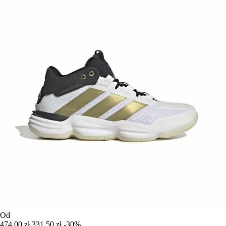
Od
474,00 zł
331,50 zł
-30%