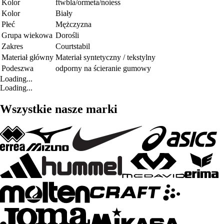
Kolor
ftwbla/ormeta/noiess
Kolor
Biały
Płeć
Mężczyzna
Grupa wiekowa
Dorośli
Zakres
Courtstabil
Materiał główny
Materiał syntetyczny / tekstylny
Podeszwa
odporny na ścieranie gumowy
Loading...
Loading...
Wszystkie nasze marki