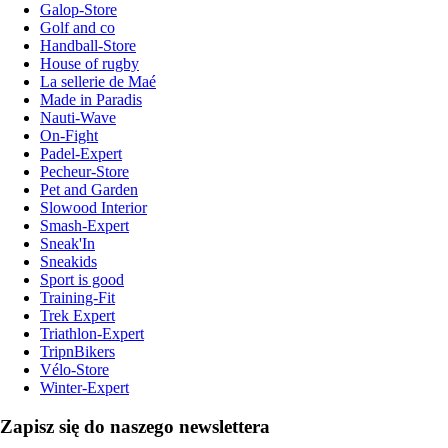
Galop-Store
Golf and co
Handball-Store
House of rugby
La sellerie de Maé
Made in Paradis
Nauti-Wave
On-Fight
Padel-Expert
Pecheur-Store
Pet and Garden
Slowood Interior
Smash-Expert
Sneak'In
Sneakids
Sport is good
Training-Fit
Trek Expert
Triathlon-Expert
TripnBikers
Vélo-Store
Winter-Expert
Zapisz się do naszego newslettera