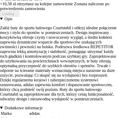
+16,58 zł
otrzymasz na kolejne zamowienie
Zostana naliczone po
potwierdzeniu zamowienia
Loading...
Opis
Załóż buty do sportu halowego Courtstabil i odkryj idealne połączenie
mocy i stylu do sportów w pomieszczeniach. Design inspirowany
koszykówką oferuje czysty i nowoczesny wygląd, a średni kołnierz
zapewnia dynamiczne wsparcie dla sportowców szukających
zwinności i pewności na boisku. Podeszwa środkowa REPETITOR
zapewnia lekką amortyzację i stabilność, pomagając utrzymać każdy
ruch gładkim i kontrolowanym podczas szybkiej gry. Zaprojektowane
do użytkowania na powierzchniach wewnętrznych, te buty oferują
optymalną przyczepność do szybkich obrotów i sprintów. Trwałe i
odporne na ścieranie materiały wzmacniają miejsca narażone na duże
zużycie, pozwalając Ci skupić się na wydajności bez rozproszeń.
Dzięki regularnemu krojowi i zabezpieczonemu systemowi
sznurowania, adidas zapewnia komfort i dopasowanie sportowcom,
którzy chcą podnieść swój poziom. Buty do sportu halowego
Courtstabil są zaprojektowane dla tych, którzy cenią funkcjonalność,
odważny design i niezawodną wydajność w pomieszczeniach.
Dodatkowe informacje
Marka
adidas