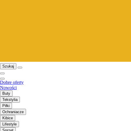
Szukaj
Dobre oferty
Nowości
Buty
Tekstylia
Piłki
Ochraniacze
Kibice
Lifestyle
Sprzęt