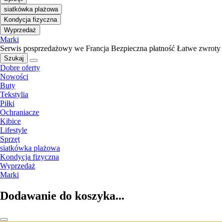
siatkówka plażowa
Kondycja fizyczna
Wyprzedaż
Marki
Serwis posprzedażowy we Francja
Bezpieczna płatność
Łatwe zwroty
Szukaj
Dobre oferty
Nowości
Buty
Tekstylia
Piłki
Ochraniacze
Kibice
Lifestyle
Sprzęt
siatkówka plażowa
Kondycja fizyczna
Wyprzedaż
Marki
Dodawanie do koszyka...