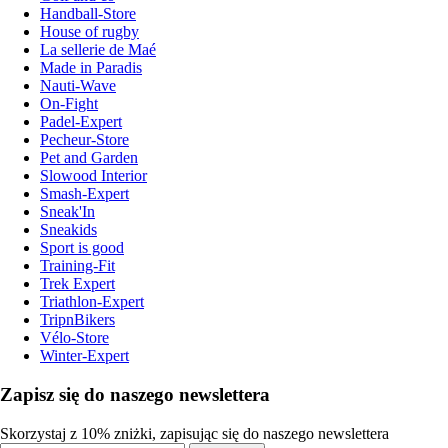
Handball-Store
House of rugby
La sellerie de Maé
Made in Paradis
Nauti-Wave
On-Fight
Padel-Expert
Pecheur-Store
Pet and Garden
Slowood Interior
Smash-Expert
Sneak'In
Sneakids
Sport is good
Training-Fit
Trek Expert
Triathlon-Expert
TripnBikers
Vélo-Store
Winter-Expert
Zapisz się do naszego newslettera
Skorzystaj z 10% zniżki, zapisując się do naszego newslettera