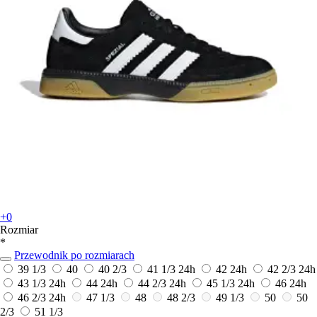
+0
Rozmiar
*
Przewodnik po rozmiarach
39 1/3
40
40 2/3
41 1/3
24h
42
24h
42 2/3
24h
43 1/3
24h
44
24h
44 2/3
24h
45 1/3
24h
46
24h
46 2/3
24h
47 1/3
48
48 2/3
49 1/3
50
50
2/3
51 1/3