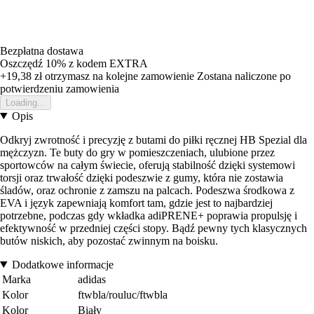
Bezpłatna dostawa
Oszczędź 10%
z kodem
EXTRA
+19,38 zł
otrzymasz na kolejne zamowienie
Zostana naliczone po
potwierdzeniu zamowienia
Loading...
Opis
Odkryj zwrotność i precyzję z butami do piłki ręcznej HB Spezial dla
mężczyzn. Te buty do gry w pomieszczeniach, ulubione przez
sportowców na całym świecie, oferują stabilność dzięki systemowi
torsji oraz trwałość dzięki podeszwie z gumy, która nie zostawia
śladów, oraz ochronie z zamszu na palcach. Podeszwa środkowa z
EVA i język zapewniają komfort tam, gdzie jest to najbardziej
potrzebne, podczas gdy wkładka adiPRENE+ poprawia propulsję i
efektywność w przedniej części stopy. Bądź pewny tych klasycznych
butów niskich, aby pozostać zwinnym na boisku.
Dodatkowe informacje
Marka
adidas
Kolor
ftwbla/rouluc/ftwbla
Kolor
Biały