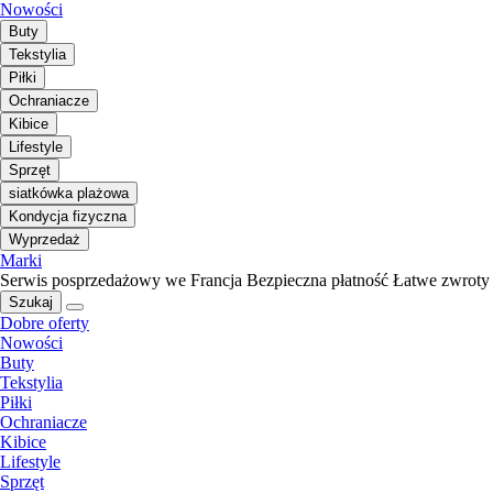
Nowości
Buty
Tekstylia
Piłki
Ochraniacze
Kibice
Lifestyle
Sprzęt
siatkówka plażowa
Kondycja fizyczna
Wyprzedaż
Marki
Serwis posprzedażowy we Francja
Bezpieczna płatność
Łatwe zwroty
Szukaj
Dobre oferty
Nowości
Buty
Tekstylia
Piłki
Ochraniacze
Kibice
Lifestyle
Sprzęt