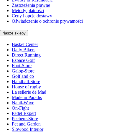
Zastrzeżenia prawne
Metody płatności
Ceny i opcje dostawy
Oświadczenie o ochronie prywatności
Nasze sklepy
Basket Center
Daily Bikers
Direct Running
Espace Golf
Foot-Store
Galop-Store
Golf and co
Handball-Store
House of rugby
La sellerie de Maé
Made in Paradis
Nauti-Wave
On-Fight
Padel-Expert
Pecheur-Store
Pet and Garden
Slowood Interior