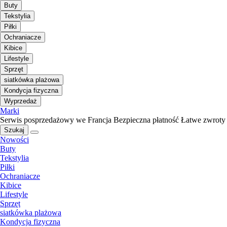
Buty
Tekstylia
Piłki
Ochraniacze
Kibice
Lifestyle
Sprzęt
siatkówka plażowa
Kondycja fizyczna
Wyprzedaż
Marki
Serwis posprzedażowy we Francja
Bezpieczna płatność
Łatwe zwroty
Szukaj
Nowości
Buty
Tekstylia
Piłki
Ochraniacze
Kibice
Lifestyle
Sprzęt
siatkówka plażowa
Kondycja fizyczna