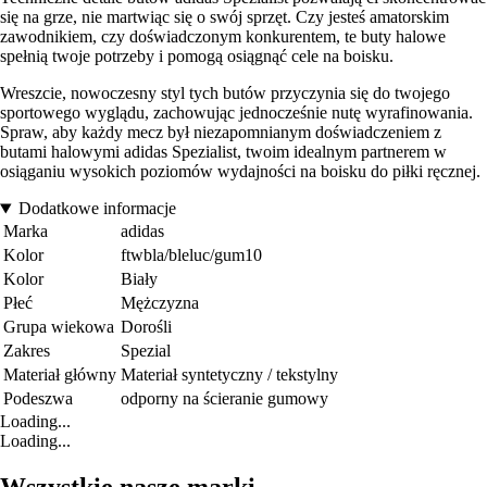
się na grze, nie martwiąc się o swój sprzęt. Czy jesteś amatorskim
zawodnikiem, czy doświadczonym konkurentem, te buty halowe
spełnią twoje potrzeby i pomogą osiągnąć cele na boisku.
Wreszcie, nowoczesny styl tych butów przyczynia się do twojego
sportowego wyglądu, zachowując jednocześnie nutę wyrafinowania.
Spraw, aby każdy mecz był niezapomnianym doświadczeniem z
butami halowymi adidas Spezialist, twoim idealnym partnerem w
osiąganiu wysokich poziomów wydajności na boisku do piłki ręcznej.
Dodatkowe informacje
Marka
adidas
Kolor
ftwbla/bleluc/gum10
Kolor
Biały
Płeć
Mężczyzna
Grupa wiekowa
Dorośli
Zakres
Spezial
Materiał główny
Materiał syntetyczny / tekstylny
Podeszwa
odporny na ścieranie gumowy
Loading...
Loading...