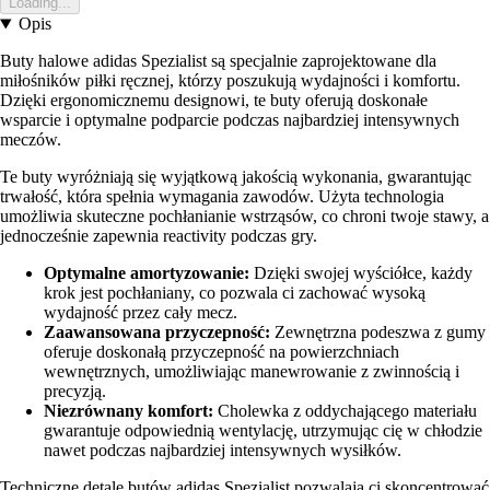
Loading...
Opis
Buty halowe adidas Spezialist są specjalnie zaprojektowane dla
miłośników piłki ręcznej, którzy poszukują wydajności i komfortu.
Dzięki ergonomicznemu designowi, te buty oferują doskonałe
wsparcie i optymalne podparcie podczas najbardziej intensywnych
meczów.
Te buty wyróżniają się wyjątkową jakością wykonania, gwarantując
trwałość, która spełnia wymagania zawodów. Użyta technologia
umożliwia skuteczne pochłanianie wstrząsów, co chroni twoje stawy, a
jednocześnie zapewnia reactivity podczas gry.
Optymalne amortyzowanie:
Dzięki swojej wyściółce, każdy
krok jest pochłaniany, co pozwala ci zachować wysoką
wydajność przez cały mecz.
Zaawansowana przyczepność:
Zewnętrzna podeszwa z gumy
oferuje doskonałą przyczepność na powierzchniach
wewnętrznych, umożliwiając manewrowanie z zwinnością i
precyzją.
Niezrównany komfort:
Cholewka z oddychającego materiału
gwarantuje odpowiednią wentylację, utrzymując cię w chłodzie
nawet podczas najbardziej intensywnych wysiłków.
Techniczne detale butów adidas Spezialist pozwalają ci skoncentrować