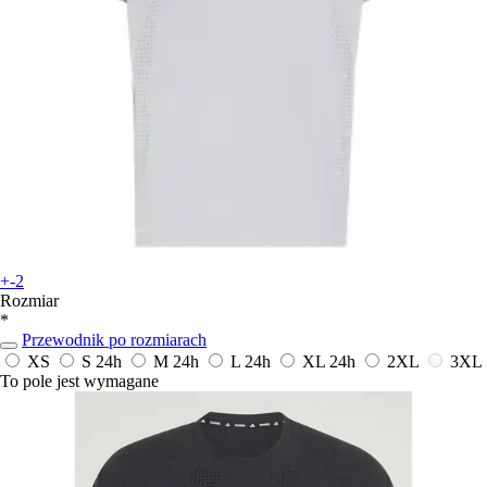
+-2
Rozmiar
*
Przewodnik po rozmiarach
XS
S
24h
M
24h
L
24h
XL
24h
2XL
3XL
To pole jest wymagane