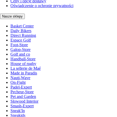
Ceny i opcje dostawy
Oświadczenie o ochronie prywatności
Nasze sklepy
Basket Center
Daily Bikers
Direct Running
Espace Golf
Foot-Store
Galop-Store
Golf and co
Handball-Store
House of rugby
La sellerie de Maé
Made in Paradis
Nauti-Wave
On-Fight
Padel-Expert
Pecheur-Store
Pet and Garden
Slowood Interior
Smash-Expert
Sneak'In
Sneakids