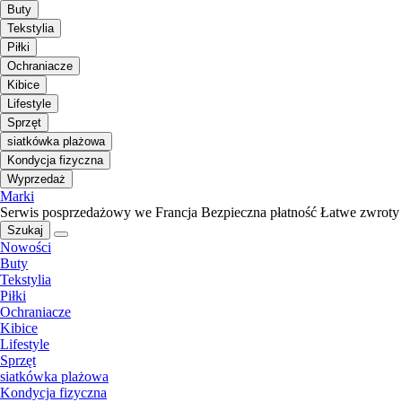
Buty
Tekstylia
Piłki
Ochraniacze
Kibice
Lifestyle
Sprzęt
siatkówka plażowa
Kondycja fizyczna
Wyprzedaż
Marki
Serwis posprzedażowy we Francja
Bezpieczna płatność
Łatwe zwroty
Szukaj
Nowości
Buty
Tekstylia
Piłki
Ochraniacze
Kibice
Lifestyle
Sprzęt
siatkówka plażowa
Kondycja fizyczna