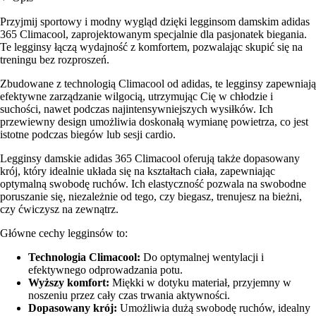
Przyjmij sportowy i modny wygląd dzięki legginsom damskim adidas
365 Climacool, zaprojektowanym specjalnie dla pasjonatek biegania.
Te legginsy łączą wydajność z komfortem, pozwalając skupić się na
treningu bez rozproszeń.
Zbudowane z technologią Climacool od adidas, te legginsy zapewniają
efektywne zarządzanie wilgocią, utrzymując Cię w chłodzie i
suchości, nawet podczas najintensywniejszych wysiłków. Ich
przewiewny design umożliwia doskonałą wymianę powietrza, co jest
istotne podczas biegów lub sesji cardio.
Legginsy damskie adidas 365 Climacool oferują także dopasowany
krój, który idealnie układa się na kształtach ciała, zapewniając
optymalną swobodę ruchów. Ich elastyczność pozwala na swobodne
poruszanie się, niezależnie od tego, czy biegasz, trenujesz na bieżni,
czy ćwiczysz na zewnątrz.
Główne cechy legginsów to:
Technologia Climacool:
Do optymalnej wentylacji i
efektywnego odprowadzania potu.
Wyższy komfort:
Miękki w dotyku materiał, przyjemny w
noszeniu przez cały czas trwania aktywności.
Dopasowany krój:
Umożliwia dużą swobodę ruchów, idealny