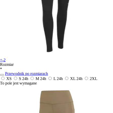
+-2
Rozmiar
*
Przewodnik po rozmiarach
XS
S
24h
M
24h
L
24h
XL
24h
2XL
To pole jest wymagane