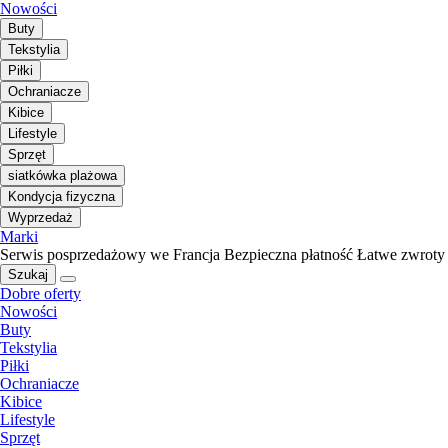
Nowości
Buty
Tekstylia
Piłki
Ochraniacze
Kibice
Lifestyle
Sprzęt
siatkówka plażowa
Kondycja fizyczna
Wyprzedaż
Marki
Serwis posprzedażowy we Francja
Bezpieczna płatność
Łatwe zwroty
Szukaj
Dobre oferty
Nowości
Buty
Tekstylia
Piłki
Ochraniacze
Kibice
Lifestyle
Sprzęt