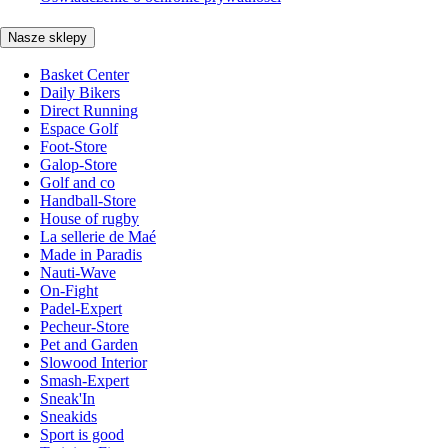
Nasze sklepy
Basket Center
Daily Bikers
Direct Running
Espace Golf
Foot-Store
Galop-Store
Golf and co
Handball-Store
House of rugby
La sellerie de Maé
Made in Paradis
Nauti-Wave
On-Fight
Padel-Expert
Pecheur-Store
Pet and Garden
Slowood Interior
Smash-Expert
Sneak'In
Sneakids
Sport is good