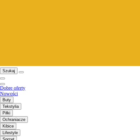
Szukaj
Dobre oferty
Nowości
Buty
Tekstylia
Piłki
Ochraniacze
Kibice
Lifestyle
Sprzęt