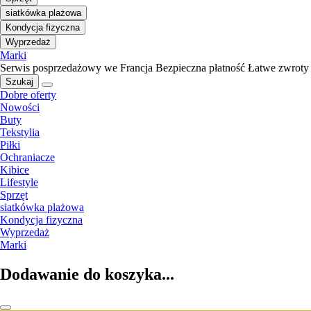
siatkówka plażowa
Kondycja fizyczna
Wyprzedaż
Marki
Serwis posprzedażowy we Francja
Bezpieczna płatność
Łatwe zwroty
Szukaj
Dobre oferty
Nowości
Buty
Tekstylia
Piłki
Ochraniacze
Kibice
Lifestyle
Sprzęt
siatkówka plażowa
Kondycja fizyczna
Wyprzedaż
Marki
Dodawanie do koszyka...