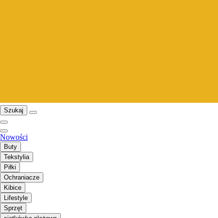
Szukaj
Nowości
Buty
Tekstylia
Piłki
Ochraniacze
Kibice
Lifestyle
Sprzęt