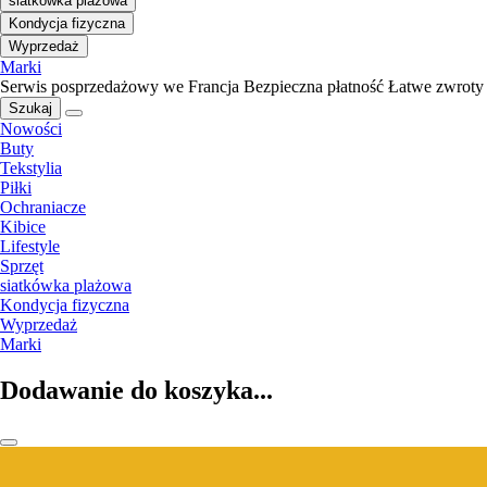
siatkówka plażowa
Kondycja fizyczna
Wyprzedaż
Marki
Serwis posprzedażowy we Francja
Bezpieczna płatność
Łatwe zwroty
Szukaj
Nowości
Buty
Tekstylia
Piłki
Ochraniacze
Kibice
Lifestyle
Sprzęt
siatkówka plażowa
Kondycja fizyczna
Wyprzedaż
Marki
Dodawanie do koszyka...