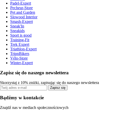
Padel-Expert
Pecheur-Store
Pet and Garden
Slowood Interior
Smash-Expert
Sneak'In
Sneakids
Sport is good
Training-Fit
Trek Expert
Triathlon-Expert
TripnBikers
Vélo-Store
Winter-Expert
Zapisz się do naszego newslettera
Skorzystaj z 10% zniżki, zapisując się do naszego newslettera
Zapisz się
Bądźmy w kontakcie
Znajdź nas w mediach społecznościowych