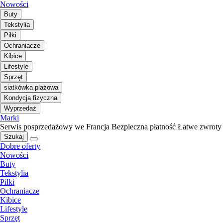
Nowości
Buty
Tekstylia
Piłki
Ochraniacze
Kibice
Lifestyle
Sprzęt
siatkówka plażowa
Kondycja fizyczna
Wyprzedaż
Marki
Serwis posprzedażowy we Francja
Bezpieczna płatność
Łatwe zwroty
Szukaj
Dobre oferty
Nowości
Buty
Tekstylia
Piłki
Ochraniacze
Kibice
Lifestyle
Sprzęt