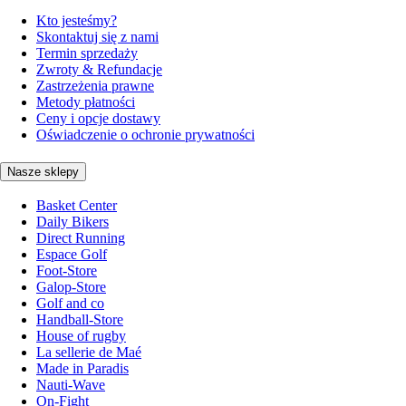
Kto jesteśmy?
Skontaktuj się z nami
Termin sprzedaży
Zwroty & Refundacje
Zastrzeżenia prawne
Metody płatności
Ceny i opcje dostawy
Oświadczenie o ochronie prywatności
Nasze sklepy
Basket Center
Daily Bikers
Direct Running
Espace Golf
Foot-Store
Galop-Store
Golf and co
Handball-Store
House of rugby
La sellerie de Maé
Made in Paradis
Nauti-Wave
On-Fight