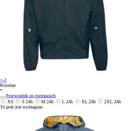
+-2
Rozmiar
*
Przewodnik po rozmiarach
XS
S
24h
M
24h
L
24h
XL
24h
2XL
24h
To pole jest wymagane