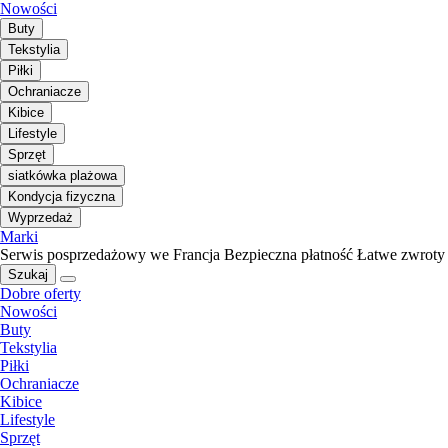
Nowości
Buty
Tekstylia
Piłki
Ochraniacze
Kibice
Lifestyle
Sprzęt
siatkówka plażowa
Kondycja fizyczna
Wyprzedaż
Marki
Serwis posprzedażowy we Francja
Bezpieczna płatność
Łatwe zwroty
Szukaj
Dobre oferty
Nowości
Buty
Tekstylia
Piłki
Ochraniacze
Kibice
Lifestyle
Sprzęt