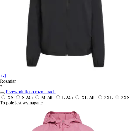
+-1
Rozmiar
*
Przewodnik po rozmiarach
XS
S
24h
M
24h
L
24h
XL
24h
2XL
2XS
To pole jest wymagane