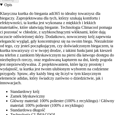
Opis
Klasyczna kurtka do biegania adi365 to idealny towarzysz dla
biegaczy. Zaprojektowana dla tych, którzy szukają komfortu i
efektywności, ta kurtka jest wykonana z miękkich i lekkich
materiałów, które ułatwiają bieganie. Technologia Climacool pomaga
ci pozostać w chłodzie, z szybkoschnącymi włóknami, które dają
uczucie odświeżonej skóry. Dodatkowo, nowoczesny krój zapewnia
elegancki wygląd, gdy koncentrujesz się na swoim biegu. Niezależnie
od tego, czy jesteś początkującym, czy doświadczonym biegaczem, ta
kurtka towarzyszy ci w twojej drodze, z takimi funkcjami jak kieszeń
na telefon z zamkiem błyskawicznym na piersi dla łatwego dostępu do
niezbędnych rzeczy, oraz regulowaną kapturem na dni, kiedy pogoda
jest nieprzewidywalna. Z projektowaniem, które łączy prostotę i
wydajność, ta kurtka jest twoim ulubionym wyborem na codzienne
przygody. Spraw, aby każdy bieg się liczył w tym klasycznym
elemencie adidas, który świadczy zarówno o dziedzictwie, jak i
innowacjach.
Standardowy krój
Zamek błyskawiczny
Główny materiał: 100% poliester (100% z recyklingu) / Główny
materiał: 100% poliester (100% z recyklingu)
Standardowa długość
Technologia CLIMACOOL