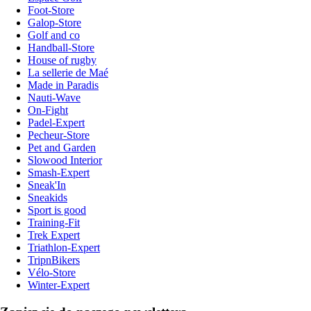
Foot-Store
Galop-Store
Golf and co
Handball-Store
House of rugby
La sellerie de Maé
Made in Paradis
Nauti-Wave
On-Fight
Padel-Expert
Pecheur-Store
Pet and Garden
Slowood Interior
Smash-Expert
Sneak'In
Sneakids
Sport is good
Training-Fit
Trek Expert
Triathlon-Expert
TripnBikers
Vélo-Store
Winter-Expert