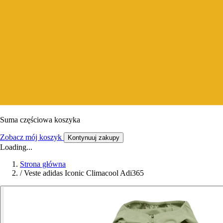
Suma częściowa koszyka
Zobacz mój koszyk
Kontynuuj zakupy
Loading...
Strona główna
/
Veste adidas Iconic Climacool Adi365