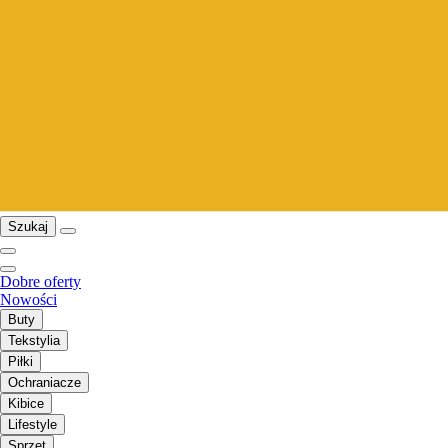
Szukaj
Dobre oferty
Nowości
Buty
Tekstylia
Piłki
Ochraniacze
Kibice
Lifestyle
Sprzęt