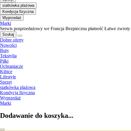
siatkówka plażowa
Kondycja fizyczna
Wyprzedaż
Marki
Serwis posprzedażowy we Francja
Bezpieczna płatność
Łatwe zwroty
Szukaj
Dobre oferty
Nowości
Buty
Tekstylia
Piłki
Ochraniacze
Kibice
Lifestyle
Sprzęt
siatkówka plażowa
Kondycja fizyczna
Wyprzedaż
Marki
Dodawanie do koszyka...