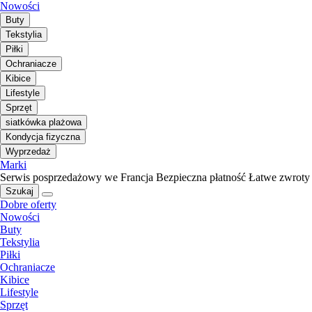
Nowości
Buty
Tekstylia
Piłki
Ochraniacze
Kibice
Lifestyle
Sprzęt
siatkówka plażowa
Kondycja fizyczna
Wyprzedaż
Marki
Serwis posprzedażowy we Francja
Bezpieczna płatność
Łatwe zwroty
Szukaj
Dobre oferty
Nowości
Buty
Tekstylia
Piłki
Ochraniacze
Kibice
Lifestyle
Sprzęt