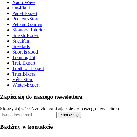
Nauti-Wave
On-Fight
Padel-Expert
Pecheur-Store
Pet and Garden
Slowood Interior
Smash-Expert
Sneak'In
Sneakids
Sport is good
Training-Fit
Trek Expert
Triathlon-Expert
TripnBikers
Vélo-Store
Winter-Expert
Zapisz się do naszego newslettera
Skorzystaj z 10% zniżki, zapisując się do naszego newslettera
Zapisz się
Bądźmy w kontakcie