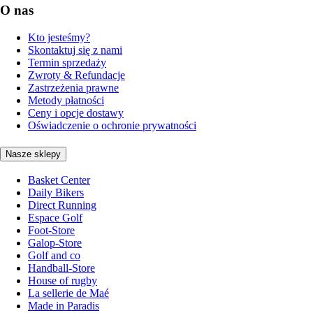
O nas
Kto jesteśmy?
Skontaktuj się z nami
Termin sprzedaży
Zwroty & Refundacje
Zastrzeżenia prawne
Metody płatności
Ceny i opcje dostawy
Oświadczenie o ochronie prywatności
Nasze sklepy
Basket Center
Daily Bikers
Direct Running
Espace Golf
Foot-Store
Galop-Store
Golf and co
Handball-Store
House of rugby
La sellerie de Maé
Made in Paradis