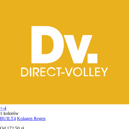
+-4
1 kolorów
BUILT4
Kolagen Regen
Od
172,50 zł