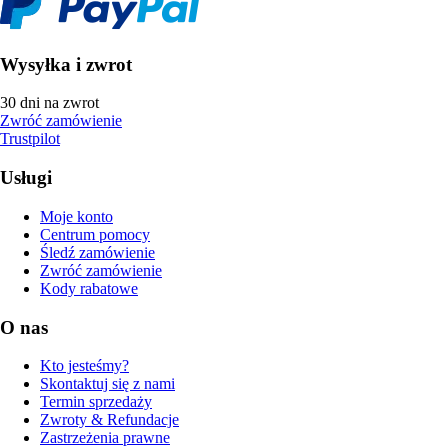
Wysyłka i zwrot
30 dni na zwrot
Zwróć zamówienie
Trustpilot
Usługi
Moje konto
Centrum pomocy
Śledź zamówienie
Zwróć zamówienie
Kody rabatowe
O nas
Kto jesteśmy?
Skontaktuj się z nami
Termin sprzedaży
Zwroty & Refundacje
Zastrzeżenia prawne