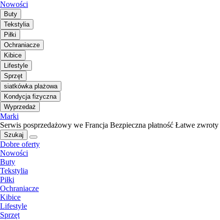
Nowości
Buty
Tekstylia
Piłki
Ochraniacze
Kibice
Lifestyle
Sprzęt
siatkówka plażowa
Kondycja fizyczna
Wyprzedaż
Marki
Serwis posprzedażowy we Francja
Bezpieczna płatność
Łatwe zwroty
Szukaj
Dobre oferty
Nowości
Buty
Tekstylia
Piłki
Ochraniacze
Kibice
Lifestyle
Sprzęt