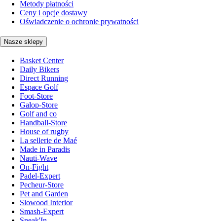
Metody płatności
Ceny i opcje dostawy
Oświadczenie o ochronie prywatności
Nasze sklepy
Basket Center
Daily Bikers
Direct Running
Espace Golf
Foot-Store
Galop-Store
Golf and co
Handball-Store
House of rugby
La sellerie de Maé
Made in Paradis
Nauti-Wave
On-Fight
Padel-Expert
Pecheur-Store
Pet and Garden
Slowood Interior
Smash-Expert
Sneak'In