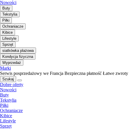
Nowości
Buty
Tekstylia
Piłki
Ochraniacze
Kibice
Lifestyle
Sprzęt
siatkówka plażowa
Kondycja fizyczna
Wyprzedaż
Marki
Serwis posprzedażowy we Francja
Bezpieczna płatność
Łatwe zwroty
Szukaj
Dobre oferty
Nowości
Buty
Tekstylia
Piłki
Ochraniacze
Kibice
Lifestyle
Sprzęt