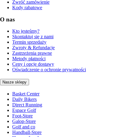
Zwróć zamówienie
Kody rabatowe
O nas
Kto jesteśmy?
Skontaktuj się z nami
Termin sprzedaży
Zwroty & Refundacje
Zastrzeżenia prawne
Metody płatności
Ceny i opcje dostawy
Oświadczenie o ochronie prywatności
Nasze sklepy
Basket Center
Daily Bikers
Direct Running
Espace Golf
Foot-Store
Galop-Store
Golf and co
Handball-Store