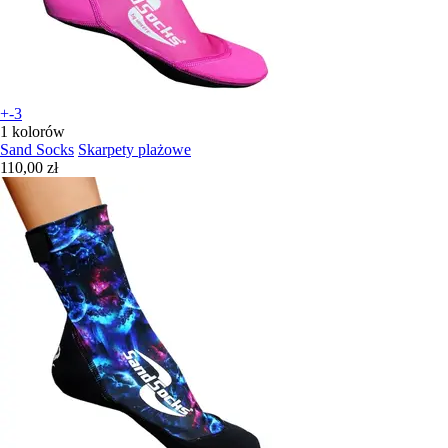
+-3
1 kolorów
Sand Socks
Skarpety plażowe
110,00 zł