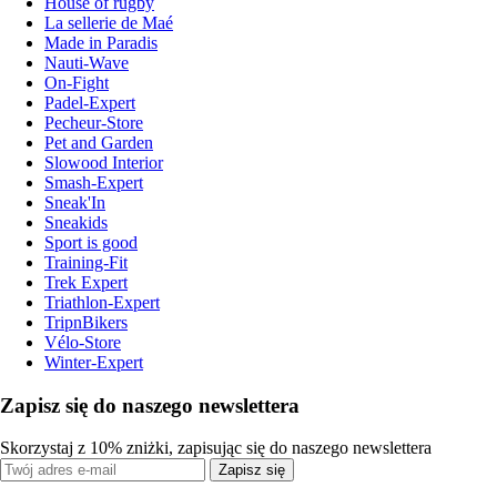
House of rugby
La sellerie de Maé
Made in Paradis
Nauti-Wave
On-Fight
Padel-Expert
Pecheur-Store
Pet and Garden
Slowood Interior
Smash-Expert
Sneak'In
Sneakids
Sport is good
Training-Fit
Trek Expert
Triathlon-Expert
TripnBikers
Vélo-Store
Winter-Expert
Zapisz się do naszego newslettera
Skorzystaj z 10% zniżki, zapisując się do naszego newslettera
Zapisz się