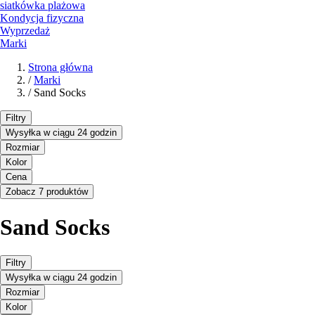
siatkówka plażowa
Kondycja fizyczna
Wyprzedaż
Marki
Strona główna
/
Marki
/
Sand Socks
Filtry
Wysyłka w ciągu 24 godzin
Rozmiar
Kolor
Cena
Zobacz 7 produktów
Sand Socks
Filtry
Wysyłka w ciągu 24 godzin
Rozmiar
Kolor