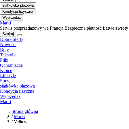
siatkówka plażowa
Kondycja fizyczna
Wyprzedaż
Marki
Serwis posprzedażowy we Francja
Bezpieczna płatność
Łatwe zwroty
Szukaj
Dobre oferty
Nowości
Buty
Tekstylia
Piłki
Ochraniacze
Kibice
Lifestyle
Sprzęt
siatkówka plażowa
Kondycja fizyczna
Wyprzedaż
Marki
Strona główna
/
Marki
/
Velites