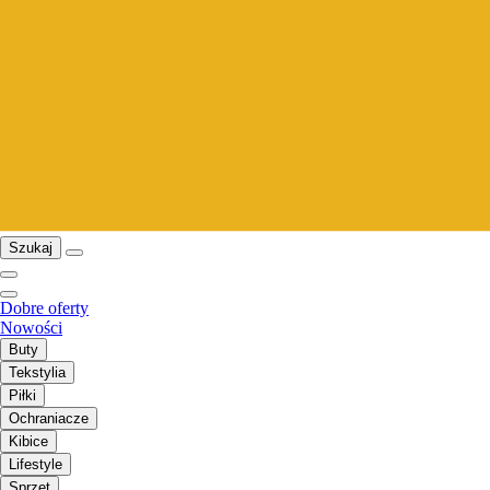
Szukaj
Dobre oferty
Nowości
Buty
Tekstylia
Piłki
Ochraniacze
Kibice
Lifestyle
Sprzęt