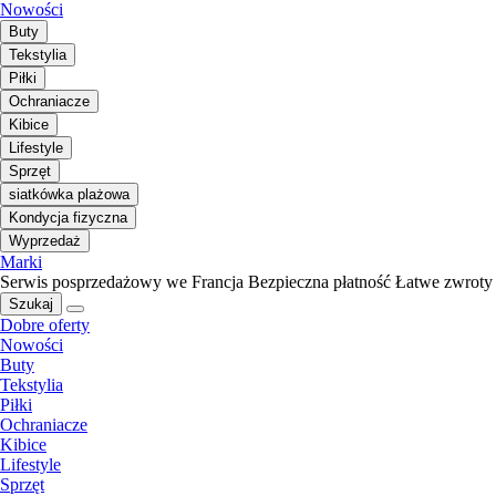
Nowości
Buty
Tekstylia
Piłki
Ochraniacze
Kibice
Lifestyle
Sprzęt
siatkówka plażowa
Kondycja fizyczna
Wyprzedaż
Marki
Serwis posprzedażowy we Francja
Bezpieczna płatność
Łatwe zwroty
Szukaj
Dobre oferty
Nowości
Buty
Tekstylia
Piłki
Ochraniacze
Kibice
Lifestyle
Sprzęt