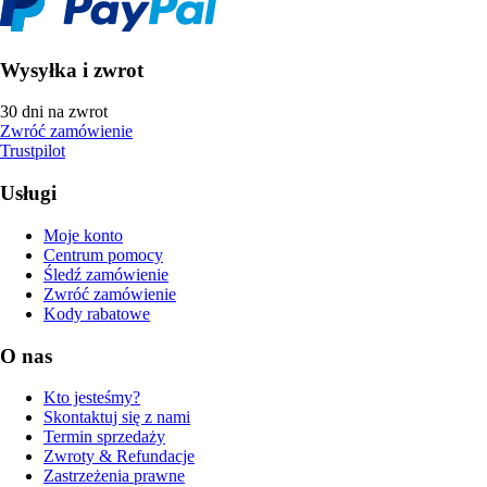
Wysyłka i zwrot
30 dni na zwrot
Zwróć zamówienie
Trustpilot
Usługi
Moje konto
Centrum pomocy
Śledź zamówienie
Zwróć zamówienie
Kody rabatowe
O nas
Kto jesteśmy?
Skontaktuj się z nami
Termin sprzedaży
Zwroty & Refundacje
Zastrzeżenia prawne