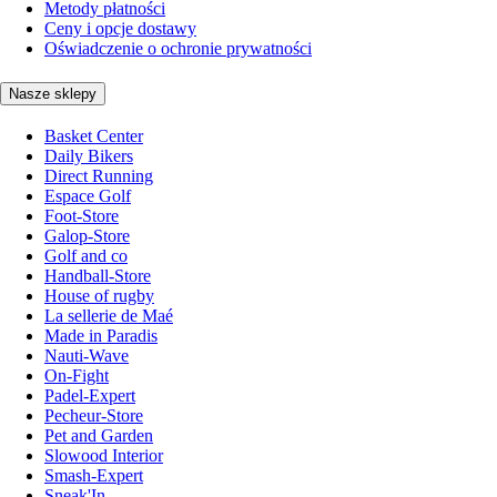
Metody płatności
Ceny i opcje dostawy
Oświadczenie o ochronie prywatności
Nasze sklepy
Basket Center
Daily Bikers
Direct Running
Espace Golf
Foot-Store
Galop-Store
Golf and co
Handball-Store
House of rugby
La sellerie de Maé
Made in Paradis
Nauti-Wave
On-Fight
Padel-Expert
Pecheur-Store
Pet and Garden
Slowood Interior
Smash-Expert
Sneak'In