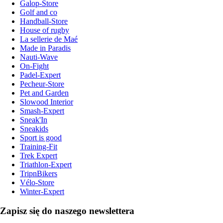
Galop-Store
Golf and co
Handball-Store
House of rugby
La sellerie de Maé
Made in Paradis
Nauti-Wave
On-Fight
Padel-Expert
Pecheur-Store
Pet and Garden
Slowood Interior
Smash-Expert
Sneak'In
Sneakids
Sport is good
Training-Fit
Trek Expert
Triathlon-Expert
TripnBikers
Vélo-Store
Winter-Expert
Zapisz się do naszego newslettera