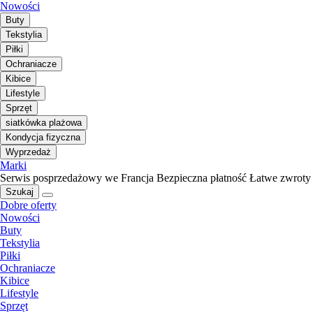
Nowości
Buty
Tekstylia
Piłki
Ochraniacze
Kibice
Lifestyle
Sprzęt
siatkówka plażowa
Kondycja fizyczna
Wyprzedaż
Marki
Serwis posprzedażowy we Francja
Bezpieczna płatność
Łatwe zwroty
Szukaj
Dobre oferty
Nowości
Buty
Tekstylia
Piłki
Ochraniacze
Kibice
Lifestyle
Sprzęt