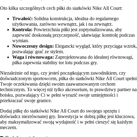
Oto kilka szczególnych cech piłki do siatkówki Nike All Court:
Trwałość:
Solidna konstrukcja, idealna do regularnego
użytkowania, zarówno wewnątrz, jak i na zewnątrz.
Kontrola:
Powierzchnia piłki jest zoptymalizowana, aby
zapewnić doskonałą przyczepność, ułatwiając kontrolę podczas
wymian.
Nowoczesny design:
Elegancki wygląd, który przyciąga wzrok,
pozwalając grać ze stylem.
Waga i równowaga:
Zaprojektowana do idealnej równowagi,
piłka zapewnia stabilny tor lotu podczas gry.
Niezależnie od tego, czy jesteś początkującym zawodnikiem, czy
doświadczonym sportowcem, piłka do siatkówki Nike All Court spełni
Twoje oczekiwania dzięki swoim zaawansowanym cechom
technicznym. To więcej niż tylko akcesorium, to prawdziwy partner na
boisku, pozwalający Ci w pełni wyrazić swoje umiejętności i
przekraczać swoje granice.
Dodaj piłkę do siatkówki Nike All Court do swojego sprzętu i
doświadcz niezrównanej gry. Inwestycja w dobrą piłkę jest kluczowa,
aby maksymalizować swoją wydajność i w pełni cieszyć się każdym
meczem.