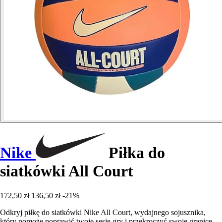
Nike
Piłka do
siatkówki All Court
172,50 zł
136,50 zł
-21%
Odkryj piłkę do siatkówki Nike All Court, wydajnego sojusznika,
który pomoże poprawić twoje sesje gry i przekroczyć swoje granice.