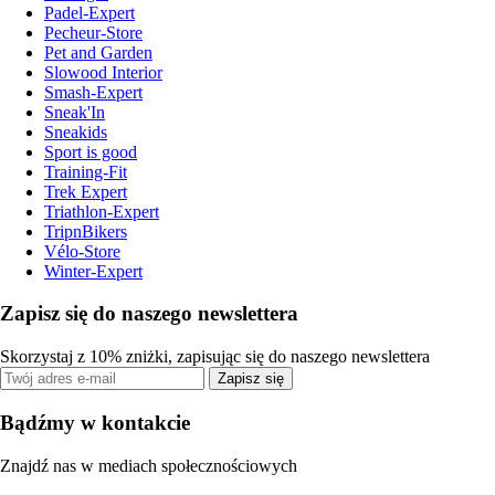
Padel-Expert
Pecheur-Store
Pet and Garden
Slowood Interior
Smash-Expert
Sneak'In
Sneakids
Sport is good
Training-Fit
Trek Expert
Triathlon-Expert
TripnBikers
Vélo-Store
Winter-Expert
Zapisz się do naszego newslettera
Skorzystaj z 10% zniżki, zapisując się do naszego newslettera
Zapisz się
Bądźmy w kontakcie
Znajdź nas w mediach społecznościowych