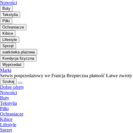
Nowości
Buty
Tekstylia
Piłki
Ochraniacze
Kibice
Lifestyle
Sprzęt
siatkówka plażowa
Kondycja fizyczna
Wyprzedaż
Marki
Serwis posprzedażowy we Francja
Bezpieczna płatność
Łatwe zwroty
Szukaj
Dobre oferty
Nowości
Buty
Tekstylia
Piłki
Ochraniacze
Kibice
Lifestyle
Sprzęt