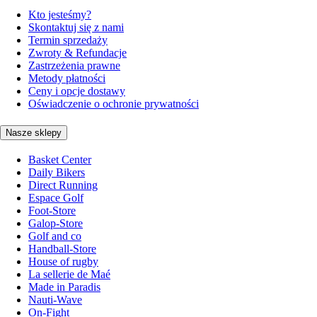
Kto jesteśmy?
Skontaktuj się z nami
Termin sprzedaży
Zwroty & Refundacje
Zastrzeżenia prawne
Metody płatności
Ceny i opcje dostawy
Oświadczenie o ochronie prywatności
Nasze sklepy
Basket Center
Daily Bikers
Direct Running
Espace Golf
Foot-Store
Galop-Store
Golf and co
Handball-Store
House of rugby
La sellerie de Maé
Made in Paradis
Nauti-Wave
On-Fight