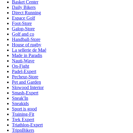
Basket Center
Daily Bikers
Direct Running
Espace Golf
Foot-Store
Galop-Store
Golf and co
Handball-Store
House of rugby
La sellerie de Maé
Made in Paradis
Nauti-Wave
On-Fight
Padel-Expert
Pecheur-Store
Pet and Garden
Slowood Interior
Smash-Expert
Sneak'In
Sneakids
Sport is good
Training-Fit
Trek Expert
Triathlon-Expert
TripnBikers