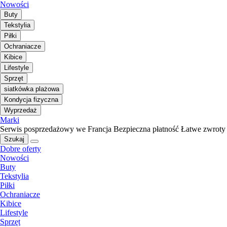
Nowości
Buty
Tekstylia
Piłki
Ochraniacze
Kibice
Lifestyle
Sprzęt
siatkówka plażowa
Kondycja fizyczna
Wyprzedaż
Marki
Serwis posprzedażowy we Francja
Bezpieczna płatność
Łatwe zwroty
Szukaj
Dobre oferty
Nowości
Buty
Tekstylia
Piłki
Ochraniacze
Kibice
Lifestyle
Sprzęt