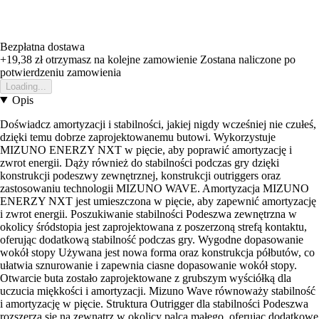
Bezpłatna dostawa
+19,38 zł
otrzymasz na kolejne zamowienie
Zostana naliczone po
potwierdzeniu zamowienia
Loading...
Opis
Doświadcz amortyzacji i stabilności, jakiej nigdy wcześniej nie czułeś,
dzięki temu dobrze zaprojektowanemu butowi. Wykorzystuje
MIZUNO ENERZY NXT w pięcie, aby poprawić amortyzację i
zwrot energii. Dąży również do stabilności podczas gry dzięki
konstrukcji podeszwy zewnętrznej, konstrukcji outriggers oraz
zastosowaniu technologii MIZUNO WAVE. Amortyzacja MIZUNO
ENERZY NXT jest umieszczona w pięcie, aby zapewnić amortyzację
i zwrot energii. Poszukiwanie stabilności Podeszwa zewnętrzna w
okolicy śródstopia jest zaprojektowana z poszerzoną strefą kontaktu,
oferując dodatkową stabilność podczas gry. Wygodne dopasowanie
wokół stopy Używana jest nowa forma oraz konstrukcja półbutów, co
ułatwia sznurowanie i zapewnia ciasne dopasowanie wokół stopy.
Otwarcie buta zostało zaprojektowane z grubszym wyściółką dla
uczucia miękkości i amortyzacji. Mizuno Wave równoważy stabilność
i amortyzację w pięcie. Struktura Outrigger dla stabilności Podeszwa
rozszerza się na zewnątrz w okolicy palca małego, oferując dodatkowe