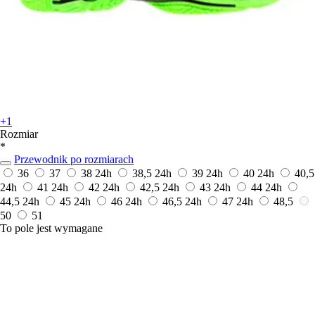
+1
Rozmiar
*
Przewodnik po rozmiarach
36
37
38
24h
38,5
24h
39
24h
40
24h
40,5
24h
41
24h
42
24h
42,5
24h
43
24h
44
24h
44,5
24h
45
24h
46
24h
46,5
24h
47
24h
48,5
50
51
To pole jest wymagane