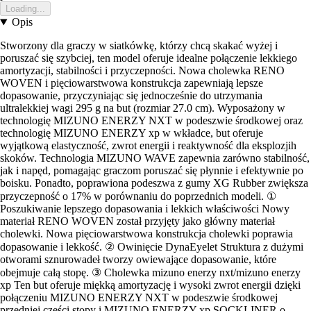
Loading...
Opis
Stworzony dla graczy w siatkówkę, którzy chcą skakać wyżej i
poruszać się szybciej, ten model oferuje idealne połączenie lekkiego
amortyzacji, stabilności i przyczepności. Nowa cholewka RENO
WOVEN i pięciowarstwowa konstrukcja zapewniają lepsze
dopasowanie, przyczyniając się jednocześnie do utrzymania
ultralekkiej wagi 295 g na but (rozmiar 27.0 cm). Wyposażony w
technologię MIZUNO ENERZY NXT w podeszwie środkowej oraz
technologię MIZUNO ENERZY xp w wkładce, but oferuje
wyjątkową elastyczność, zwrot energii i reaktywność dla eksplozjih
skoków. Technologia MIZUNO WAVE zapewnia zarówno stabilność,
jak i napęd, pomagając graczom poruszać się płynnie i efektywnie po
boisku. Ponadto, poprawiona podeszwa z gumy XG Rubber zwiększa
przyczepność o 17% w porównaniu do poprzednich modeli. ①
Poszukiwanie lepszego dopasowania i lekkich właściwości Nowy
materiał RENO WOVEN został przyjęty jako główny materiał
cholewki. Nowa pięciowarstwowa konstrukcja cholewki poprawia
dopasowanie i lekkość. ② Owinięcie DynaEyelet Struktura z dużymi
otworami sznurowadeł tworzy owiewające dopasowanie, które
obejmuje całą stopę. ③ Cholewka mizuno enerzy nxt/mizuno enerzy
xp Ten but oferuje miękką amortyzację i wysoki zwrot energii dzięki
połączeniu MIZUNO ENERZY NXT w podeszwie środkowej
przedniej części stopy i MIZUNO ENERZY xp SOCKLINER o