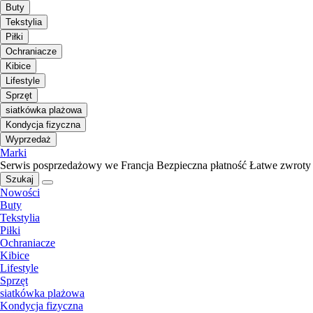
Buty
Tekstylia
Piłki
Ochraniacze
Kibice
Lifestyle
Sprzęt
siatkówka plażowa
Kondycja fizyczna
Wyprzedaż
Marki
Serwis posprzedażowy we Francja
Bezpieczna płatność
Łatwe zwroty
Szukaj
Nowości
Buty
Tekstylia
Piłki
Ochraniacze
Kibice
Lifestyle
Sprzęt
siatkówka plażowa
Kondycja fizyczna