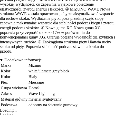
wysokiej wydajności, co zapewnia wyjątkowe połączenie
elastyczności, zwrotu energii i lekkości. ④ MIZUNO WAVE Nowa
struktura WAVE została opracowana, aby zmaksymalizować wsparcie
dla ruchów skoku. Wydłużenie płytki poza przednią część stopy
zapewnia maksymalne wsparcie dla stabilności podczas biegu i zwrotu
energii podczas skoków. ⑤ Nowa guma XG Nowa guma XG
poprawia przyczepność o około 17% w porównaniu do
konwencjonalnej gumy XG. Oferuje potężną wydajność dla szybkich i
intensywnych ruchów. ⑥ Zaokrąglona struktura pięty Ułatwia ruchy
skoku od pięty. Poprawia stabilność podczas stawiania kroku do
przodu.
Dodatkowe informacje
Marka
Mizuno
Kolor
white/ultimate gray/black
Kolor
Biały
Płeć
Mieszane
Grupa wiekowa
Dorośli
Zakres
Wave Lightning
Materiał główny
materiał syntetyczny
Podeszwa
odporny na ścieranie gumowy
Loading...
Loading...