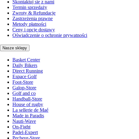
Skontaktuj się z nami
Termin sprzedaży
Zwroty & Refundacje
Zastrzeżenia prawne
Metody płatności
Ceny i opcje dostawy
Oświadczenie o ochronie prywatności
Nasze sklepy
Basket Center
Daily Bikers
Direct Running
Espace Golf
Foot-Store
Galop-Store
Golf and co
Handball-Store
House of rugby
La sellerie de Maé
Made in Paradis
Nauti-Wave
On-Fight
Padel-Expert
Pecheur-Store