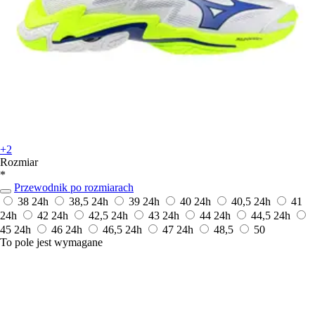
+2
Rozmiar
*
Przewodnik po rozmiarach
38
24h
38,5
24h
39
24h
40
24h
40,5
24h
41
24h
42
24h
42,5
24h
43
24h
44
24h
44,5
24h
45
24h
46
24h
46,5
24h
47
24h
48,5
50
To pole jest wymagane