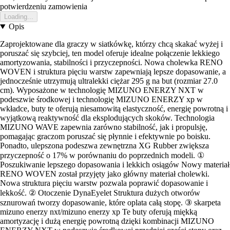
potwierdzeniu zamowienia
Loading...
Opis
Zaprojektowane dla graczy w siatkówkę, którzy chcą skakać wyżej i
poruszać się szybciej, ten model oferuje idealne połączenie lekkiego
amortyzowania, stabilności i przyczepności. Nowa cholewka RENO
WOVEN i struktura pięciu warstw zapewniają lepsze dopasowanie, a
jednocześnie utrzymują ultralekki ciężar 295 g na but (rozmiar 27.0
cm). Wyposażone w technologię MIZUNO ENERZY NXT w
podeszwie środkowej i technologię MIZUNO ENERZY xp w
wkładce, buty te oferują niesamowitą elastyczność, energię powrotną i
wyjątkową reaktywność dla eksplodujących skoków. Technologia
MIZUNO WAVE zapewnia zarówno stabilność, jak i propulsję,
pomagając graczom poruszać się płynnie i efektywnie po boisku.
Ponadto, ulepszona podeszwa zewnętrzna XG Rubber zwiększa
przyczepność o 17% w porównaniu do poprzednich modeli. ①
Poszukiwanie lepszego dopasowania i lekkich osiągów Nowy materiał
RENO WOVEN został przyjęty jako główny materiał cholewki.
Nowa struktura pięciu warstw pozwala poprawić dopasowanie i
lekkość. ② Otoczenie DynaEyelet Struktura dużych otworów
sznurowań tworzy dopasowanie, które oplata całą stopę. ③ skarpeta
mizuno enerzy nxt/mizuno enerzy xp Te buty oferują miękką
amortyzację i dużą energię powrotną dzięki kombinacji MIZUNO