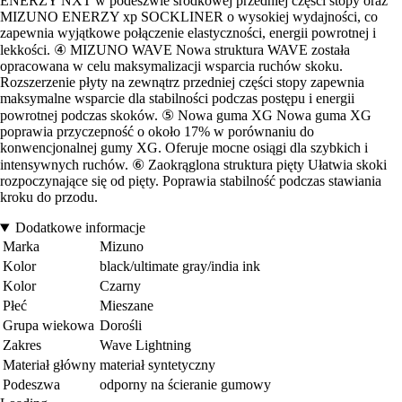
ENERZY NXT w podeszwie środkowej przedniej części stopy oraz
MIZUNO ENERZY xp SOCKLINER o wysokiej wydajności, co
zapewnia wyjątkowe połączenie elastyczności, energii powrotnej i
lekkości. ④ MIZUNO WAVE Nowa struktura WAVE została
opracowana w celu maksymalizacji wsparcia ruchów skoku.
Rozszerzenie płyty na zewnątrz przedniej części stopy zapewnia
maksymalne wsparcie dla stabilności podczas postępu i energii
powrotnej podczas skoków. ⑤ Nowa guma XG Nowa guma XG
poprawia przyczepność o około 17% w porównaniu do
konwencjonalnej gumy XG. Oferuje mocne osiągi dla szybkich i
intensywnych ruchów. ⑥ Zaokrąglona struktura pięty Ułatwia skoki
rozpoczynające się od pięty. Poprawia stabilność podczas stawiania
kroku do przodu.
Dodatkowe informacje
Marka
Mizuno
Kolor
black/ultimate gray/india ink
Kolor
Czarny
Płeć
Mieszane
Grupa wiekowa
Dorośli
Zakres
Wave Lightning
Materiał główny
materiał syntetyczny
Podeszwa
odporny na ścieranie gumowy