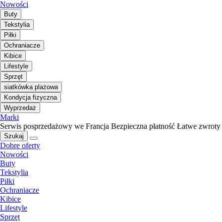
Nowości
Buty
Tekstylia
Piłki
Ochraniacze
Kibice
Lifestyle
Sprzęt
siatkówka plażowa
Kondycja fizyczna
Wyprzedaż
Marki
Serwis posprzedażowy we Francja
Bezpieczna płatność
Łatwe zwroty
Szukaj
Dobre oferty
Nowości
Buty
Tekstylia
Piłki
Ochraniacze
Kibice
Lifestyle
Sprzęt