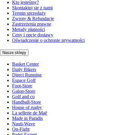
Kto jesteśmy?
Skontaktuj się z nami
Termin sprzedaży
Zwroty & Refundacje
Zastrzeżenia prawne
Metody płatności
Ceny i opcje dostawy
Oświadczenie o ochronie prywatności
Nasze sklepy
Basket Center
Daily Bikers
Direct Running
Espace Golf
Foot-Store
Galop-Store
Golf and co
Handball-Store
House of rugby
La sellerie de Maé
Made in Paradis
Nauti-Wave
On-Fight
Padel-Expert