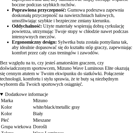
boczne podczas szybkich ruchów.
Poprawiona przyczepność:
Gumowa podeszwa zapewnia
doskonałą przyczepność na nawierzchniach halowych,
umożliwiając szybkie i bezpieczne zmiany kierunku.
Oddychalność:
Użyte materiały wspierają dobrą cyrkulację
powietrza, utrzymując Twoje stopy w chłodzie nawet podczas
intensywnych meczów.
Ergonomiczny design:
Sylwetka buta została pomyślana tak,
aby idealnie dopasować się do kształtu stóp graczy, zapewniając
komfort przez cały czas treningów i zawodów.
Bez względu na to, czy jesteś amatorskim graczem, czy
doświadczonym sportowcem, Mizuno Wave Luminous Elite okazują
się cennym atutem w Twoim ekwipunku do siatkówki. Połączenie
technologii, komfortu i stylu sprawia, że te buty są niezbędnym
wyborem dla Twoich sportowych osiągnięć.
Dodatkowe informacje
Marka
Mizuno
Kolor
white/black/metallic gray
Kolor
Biały
Płeć
Mieszane
Grupa wiekowa
Dorośli