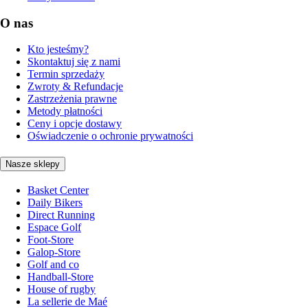
O nas
Kto jesteśmy?
Skontaktuj się z nami
Termin sprzedaży
Zwroty & Refundacje
Zastrzeżenia prawne
Metody płatności
Ceny i opcje dostawy
Oświadczenie o ochronie prywatności
Nasze sklepy
Basket Center
Daily Bikers
Direct Running
Espace Golf
Foot-Store
Galop-Store
Golf and co
Handball-Store
House of rugby
La sellerie de Maé