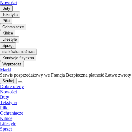
Nowości
Buty
Tekstylia
Piłki
Ochraniacze
Kibice
Lifestyle
Sprzęt
siatkówka plażowa
Kondycja fizyczna
Wyprzedaż
Marki
Serwis posprzedażowy we Francja
Bezpieczna płatność
Łatwe zwroty
Szukaj
Dobre oferty
Nowości
Buty
Tekstylia
Piłki
Ochraniacze
Kibice
Lifestyle
Sprzęt