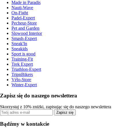
Made in Paradis
Nauti-Wave
On-Fight
Padel-Expert
Pecheur-Store
Pet and Garden
Slowood Interior
Smash-Expert
Sneak'In
Sneakids
Sport is good
Training-Fit
Trek Expert
Triathlon-Expert
TripnBikers
Vélo-Store
Winter-Expert
Zapisz się do naszego newslettera
Skorzystaj z 10% zniżki, zapisując się do naszego newslettera
Zapisz się
Bądźmy w kontakcie