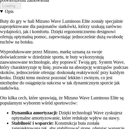
potwierdzeniu zamowienia
Loading...
Opis
Buty do gry w hali Mizuno Wave Luminous Elite zostały specjalnie
zaprojektowane dla pasjonatów siatkówki, którzy szukają zarówno
wydajności, jak i komfortu. Dzięki ergonomicznemu designowi
oferują optymalną pomoc, zapewniając jednocześnie dużą swobodę
ruchów na boisku.
Wyprodukowane przez Mizuno, markę uznaną za swoje
doświadczenie w dziedzinie sportu, te buty wykorzystują
zaawansowane technologie, aby poprawić Twoją grę. System Wave,
który charakteryzuje tę linię, pozwala na absorpcję wstrząsów podczas
skoków, jednocześnie oferując doskonałą reaktywność przy każdym
kroku. Dzięki temu możesz pozostać lekkim i zwinym, co jest
niezbędne do osiągnięcia sukcesu w tak dynamicznym sporcie jak
siatkówka.
Oto kilka cech, które sprawiają, że Mizuno Wave Luminous Elite są
popularnym wyborem wśród sportowców:
Dynamika amortyzacji:
Dzięki technologii Wave zyskujesz
optymalne amortyzowanie, które redukuje wpływ na stawy.
Stabilność i wsparcie:
Konstrukcja buta została
zaprojektowana tak, aby stabilizować stopę, oferując wsparcie