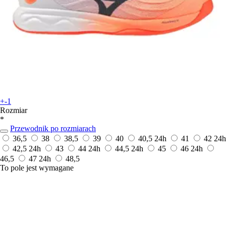
+-1
Rozmiar
*
Przewodnik po rozmiarach
36,5
38
38,5
39
40
40,5
24h
41
42
24h
42,5
24h
43
44
24h
44,5
24h
45
46
24h
46,5
47
24h
48,5
To pole jest wymagane