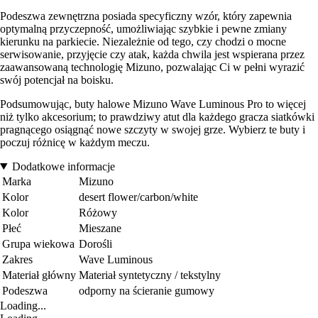
Podeszwa zewnętrzna posiada specyficzny wzór, który zapewnia
optymalną przyczepność, umożliwiając szybkie i pewne zmiany
kierunku na parkiecie. Niezależnie od tego, czy chodzi o mocne
serwisowanie, przyjęcie czy atak, każda chwila jest wspierana przez
zaawansowaną technologię Mizuno, pozwalając Ci w pełni wyrazić
swój potencjał na boisku.
Podsumowując, buty halowe Mizuno Wave Luminous Pro to więcej
niż tylko akcesorium; to prawdziwy atut dla każdego gracza siatkówki
pragnącego osiągnąć nowe szczyty w swojej grze. Wybierz te buty i
poczuj różnicę w każdym meczu.
Dodatkowe informacje
Marka
Mizuno
Kolor
desert flower/carbon/white
Kolor
Różowy
Płeć
Mieszane
Grupa wiekowa
Dorośli
Zakres
Wave Luminous
Materiał główny
Materiał syntetyczny / tekstylny
Podeszwa
odporny na ścieranie gumowy
Loading...