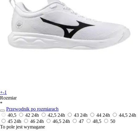
+-1
Rozmiar
*
Przewodnik po rozmiarach
40,5
42
24h
42,5
24h
43
24h
44
24h
44,5
24h
45
24h
46
24h
46,5
24h
47
48,5
50
To pole jest wymagane