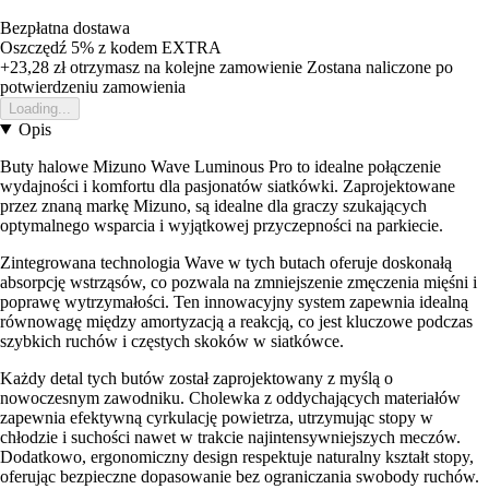
Bezpłatna dostawa
Oszczędź 5%
z kodem
EXTRA
+23,28 zł
otrzymasz na kolejne zamowienie
Zostana naliczone po
potwierdzeniu zamowienia
Loading...
Opis
Buty halowe Mizuno Wave Luminous Pro to idealne połączenie
wydajności i komfortu dla pasjonatów siatkówki. Zaprojektowane
przez znaną markę Mizuno, są idealne dla graczy szukających
optymalnego wsparcia i wyjątkowej przyczepności na parkiecie.
Zintegrowana technologia Wave w tych butach oferuje doskonałą
absorpcję wstrząsów, co pozwala na zmniejszenie zmęczenia mięśni i
poprawę wytrzymałości. Ten innowacyjny system zapewnia idealną
równowagę między amortyzacją a reakcją, co jest kluczowe podczas
szybkich ruchów i częstych skoków w siatkówce.
Każdy detal tych butów został zaprojektowany z myślą o
nowoczesnym zawodniku. Cholewka z oddychających materiałów
zapewnia efektywną cyrkulację powietrza, utrzymując stopy w
chłodzie i suchości nawet w trakcie najintensywniejszych meczów.
Dodatkowo, ergonomiczny design respektuje naturalny kształt stopy,
oferując bezpieczne dopasowanie bez ograniczania swobody ruchów.