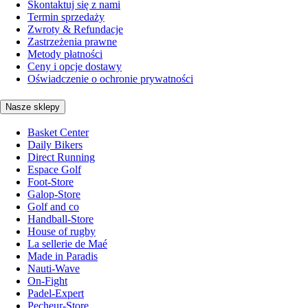
Skontaktuj się z nami
Termin sprzedaży
Zwroty & Refundacje
Zastrzeżenia prawne
Metody płatności
Ceny i opcje dostawy
Oświadczenie o ochronie prywatności
Nasze sklepy
Basket Center
Daily Bikers
Direct Running
Espace Golf
Foot-Store
Galop-Store
Golf and co
Handball-Store
House of rugby
La sellerie de Maé
Made in Paradis
Nauti-Wave
On-Fight
Padel-Expert
Pecheur-Store