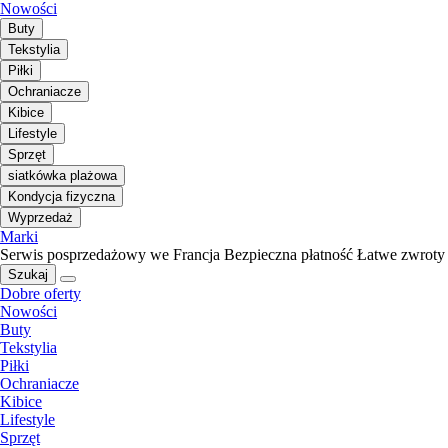
Nowości
Buty
Tekstylia
Piłki
Ochraniacze
Kibice
Lifestyle
Sprzęt
siatkówka plażowa
Kondycja fizyczna
Wyprzedaż
Marki
Serwis posprzedażowy we Francja
Bezpieczna płatność
Łatwe zwroty
Szukaj
Dobre oferty
Nowości
Buty
Tekstylia
Piłki
Ochraniacze
Kibice
Lifestyle
Sprzęt