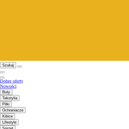
Szukaj
Dobre oferty
Nowości
Buty
Tekstylia
Piłki
Ochraniacze
Kibice
Lifestyle
Sprzęt