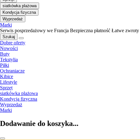
siatkówka plażowa
Kondycja fizyczna
Wyprzedaż
Marki
Serwis posprzedażowy we Francja
Bezpieczna płatność
Łatwe zwroty
Szukaj
Dobre oferty
Nowości
Buty
Tekstylia
Piłki
Ochraniacze
Kibice
Lifestyle
Sprzęt
siatkówka plażowa
Kondycja fizyczna
Wyprzedaż
Marki
Dodawanie do koszyka...