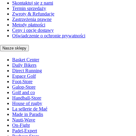
Skontaktuj się z nami
Termin sprzedaży
Zwroty & Refundacje
Zastrzeżenia prawne
Metody płatności
Ceny i opcje dostawy
Oświadczenie o ochronie prywatności
Nasze sklepy
Basket Center
Daily Bikers
Direct Running
Espace Golf
Foot-Store
Galop-Store
Golf and co
Handball-Store
House of rugby
La sellerie de Maé
Made in Paradis
Nauti-Wave
On-Fight
Padel-Expert