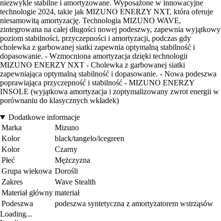
niezwykle stabilne i amortyzowane. Wyposażone w innowacyjne
technologie 2024, takie jak MIZUNO ENERZY NXT, która oferuje
niesamowitą amortyzację. Technologia MIZUNO WAVE,
zintegrowana na całej długości nowej podeszwy, zapewnia wyjątkowy
poziom stabilności, przyczepności i amortyzacji, podczas gdy
cholewka z garbowanej siatki zapewnia optymalną stabilność i
dopasowanie. - Wzmocniona amortyzacja dzięki technologii
MIZUNO ENERZY NXT - Cholewka z garbowanej siatki
zapewniająca optymalną stabilność i dopasowanie. - Nowa podeszwa
poprawiająca przyczepność i stabilność - MIZUNO ENERZY
INSOLE (wyjątkowa amortyzacja i zoptymalizowany zwrot energii w
porównaniu do klasycznych wkładek)
Dodatkowe informacje
Marka
Mizuno
Kolor
black/tangelo/icegreen
Kolor
Czarny
Płeć
Mężczyzna
Grupa wiekowa
Dorośli
Zakres
Wave Stealth
Materiał główny
materiał
Podeszwa
podeszwa syntetyczna z amortyzatorem wstrząsów
Loading...