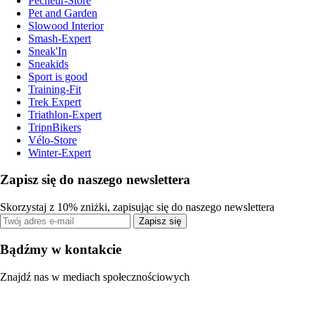
Pecheur-Store
Pet and Garden
Slowood Interior
Smash-Expert
Sneak'In
Sneakids
Sport is good
Training-Fit
Trek Expert
Triathlon-Expert
TripnBikers
Vélo-Store
Winter-Expert
Zapisz się do naszego newslettera
Skorzystaj z 10% zniżki, zapisując się do naszego newslettera
Zapisz się
Bądźmy w kontakcie
Znajdź nas w mediach społecznościowych