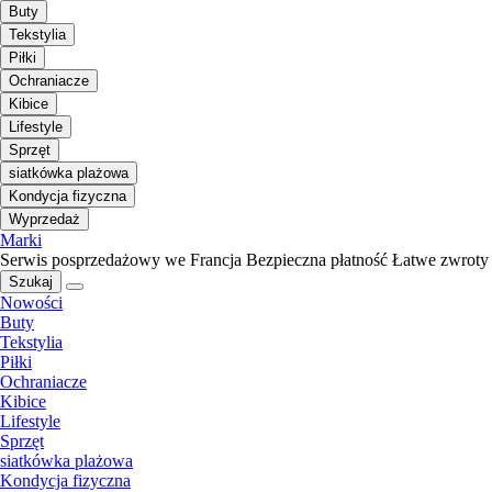
Buty
Tekstylia
Piłki
Ochraniacze
Kibice
Lifestyle
Sprzęt
siatkówka plażowa
Kondycja fizyczna
Wyprzedaż
Marki
Serwis posprzedażowy we Francja
Bezpieczna płatność
Łatwe zwroty
Szukaj
Nowości
Buty
Tekstylia
Piłki
Ochraniacze
Kibice
Lifestyle
Sprzęt
siatkówka plażowa
Kondycja fizyczna