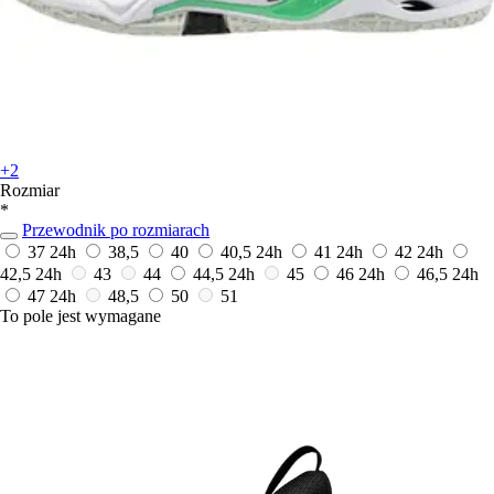
+2
Rozmiar
*
Przewodnik po rozmiarach
37
24h
38,5
40
40,5
24h
41
24h
42
24h
42,5
24h
43
44
44,5
24h
45
46
24h
46,5
24h
47
24h
48,5
50
51
To pole jest wymagane