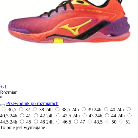
+-1
Rozmiar
*
Przewodnik po rozmiarach
36,5
37
38
24h
38,5
24h
39
24h
40
24h
40,5
24h
41
42
24h
42,5
24h
43
24h
44
24h
44,5
24h
45
46
24h
46,5
47
48,5
50
51
To pole jest wymagane