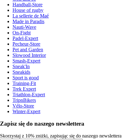
Handball-Store
House of rugby
La sellerie de Maé
Made in Paradis
Nauti-Wave
On-Fight
Padel-Expert
Pecheur-Store
Pet and Garden
Slowood Interior
Smash-Expert
Sneak'In
Sneakids
Sport is good
Training-Fit
Trek Expert
Triathlon-Expert
TripnBikers
Vélo-Store
Winter-Expert
Zapisz się do naszego newslettera
Skorzystaj z 10% zniżki, zapisując się do naszego newslettera