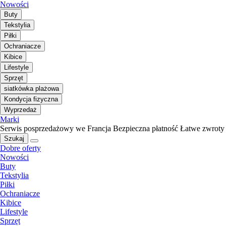
Nowości
Buty
Tekstylia
Piłki
Ochraniacze
Kibice
Lifestyle
Sprzęt
siatkówka plażowa
Kondycja fizyczna
Wyprzedaż
Marki
Serwis posprzedażowy we Francja
Bezpieczna płatność
Łatwe zwroty
Szukaj
Dobre oferty
Nowości
Buty
Tekstylia
Piłki
Ochraniacze
Kibice
Lifestyle
Sprzęt