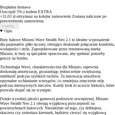
Bezpłatna dostawa
Oszczędź 5%
z kodem
EXTRA
+31,03 zł
otrzymasz na kolejne zamowienie
Zostana naliczone po
potwierdzeniu zamowienia
Loading...
Opis
Buty halowe Mizuno Wave Stealth Neo 2.1 to idealne wyposażenie
dla pasjonatów piłki ręcznej, oferujące doskonałe połączenie komfortu,
wydajności i stylu. Zaprojektowane przez renomowaną markę
Mizuno, te buty są specjalnie opracowane, aby spełniać potrzeby
graczy na boisku.
Technologia Wave, charakterystyczna dla Mizuno, zapewnia
doskonałą amortyzację, gwarantując jednocześnie zwiększoną
stabilność podczas szybkich ruchów. Ta innowacja umożliwia
optymalne wchłanianie wstrząsów, co zmniejsza zmęczenie stóp
podczas intensywnych meczów. Każdy krok to uczucie lekkości, które
pozwala skupić się na występie.
Dzięki wysokiej jakości gumowej podeszwie zewnętrznej, Mizuno
Wave Stealth Neo 2.1 oferują wyjątkową przyczepność na
powierzchniach halowych. Niezależnie od tego, czy driblujesz,
skaczesz czy zmieniasz kierunek, będziesz cieszyć się wyjątkową