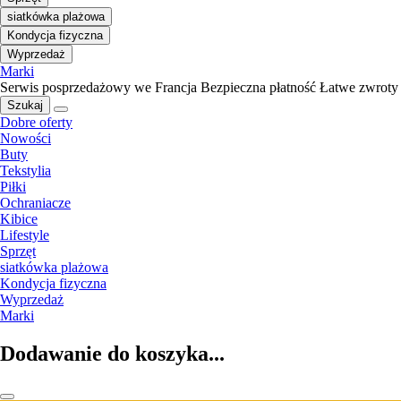
siatkówka plażowa
Kondycja fizyczna
Wyprzedaż
Marki
Serwis posprzedażowy we Francja
Bezpieczna płatność
Łatwe zwroty
Szukaj
Dobre oferty
Nowości
Buty
Tekstylia
Piłki
Ochraniacze
Kibice
Lifestyle
Sprzęt
siatkówka plażowa
Kondycja fizyczna
Wyprzedaż
Marki
Dodawanie do koszyka...