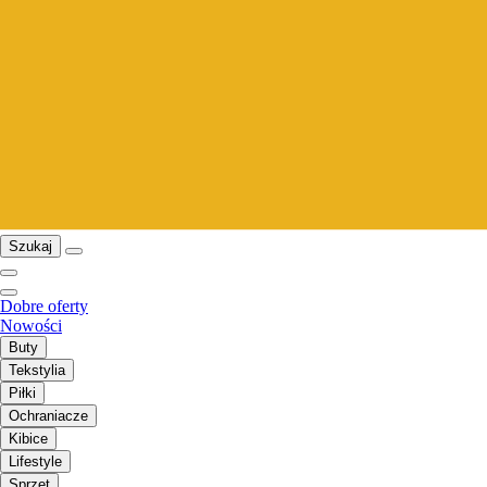
Szukaj
Dobre oferty
Nowości
Buty
Tekstylia
Piłki
Ochraniacze
Kibice
Lifestyle
Sprzęt