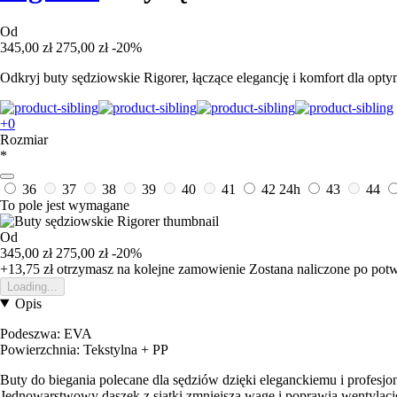
Od
345,00 zł
275,00 zł
-20%
Odkryj buty sędziowskie Rigorer, łączące elegancję i komfort dla op
+0
Rozmiar
*
36
37
38
39
40
41
42
24h
43
44
To pole jest wymagane
Od
345,00 zł
275,00 zł
-20%
+13,75 zł
otrzymasz na kolejne zamowienie
Zostana naliczone po pot
Loading...
Opis
Podeszwa: EVA
Powierzchnia: Tekstylna + PP
Buty do biegania polecane dla sędziów dzięki eleganckiemu i profesjo
Jednowarstwowy daszek z siatki zmniejsza wagę i poprawia wentylacj