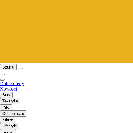
Szukaj
Dobre oferty
Nowości
Buty
Tekstylia
Piłki
Ochraniacze
Kibice
Lifestyle
Sprzęt