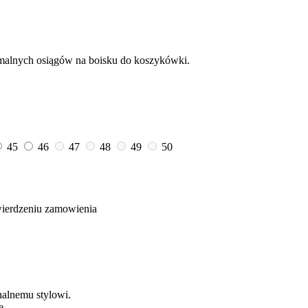
tymalnych osiągów na boisku do koszykówki.
45
46
47
48
49
50
wierdzeniu zamowienia
nalnemu stylowi.
ę.