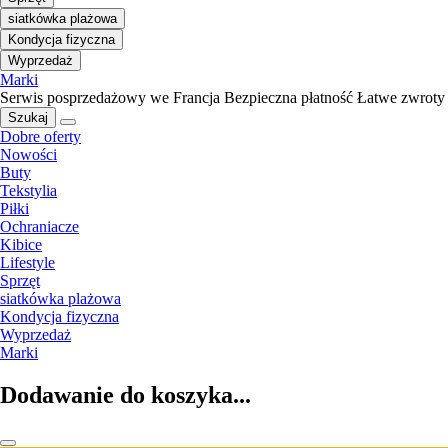
siatkówka plażowa
Kondycja fizyczna
Wyprzedaż
Marki
Serwis posprzedażowy we Francja
Bezpieczna płatność
Łatwe zwroty
Szukaj
Dobre oferty
Nowości
Buty
Tekstylia
Piłki
Ochraniacze
Kibice
Lifestyle
Sprzęt
siatkówka plażowa
Kondycja fizyczna
Wyprzedaż
Marki
Dodawanie do koszyka...