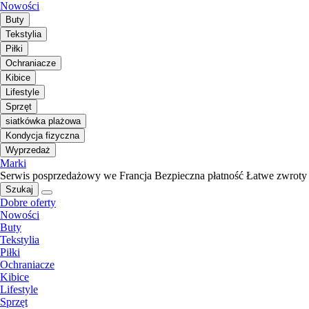
Nowości
Buty
Tekstylia
Piłki
Ochraniacze
Kibice
Lifestyle
Sprzęt
siatkówka plażowa
Kondycja fizyczna
Wyprzedaż
Marki
Serwis posprzedażowy we Francja
Bezpieczna płatność
Łatwe zwroty
Szukaj
Dobre oferty
Nowości
Buty
Tekstylia
Piłki
Ochraniacze
Kibice
Lifestyle
Sprzęt