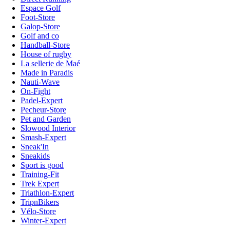
Espace Golf
Foot-Store
Galop-Store
Golf and co
Handball-Store
House of rugby
La sellerie de Maé
Made in Paradis
Nauti-Wave
On-Fight
Padel-Expert
Pecheur-Store
Pet and Garden
Slowood Interior
Smash-Expert
Sneak'In
Sneakids
Sport is good
Training-Fit
Trek Expert
Triathlon-Expert
TripnBikers
Vélo-Store
Winter-Expert